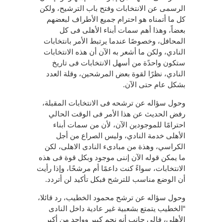
الرسمى عن الانتخابات وفتح باب الترشيح، ولكن
كل ما أتمناه هو احترام جميع الأطراف لبعضهم
بعضاً، وهذا أهم سمات أبناء الأهلى فى كل
المحافل، وخصوصًا عندما يرتبط الأمر بانتخابات
النادي، ولكن ما أشعر به الآن أن هذه الانتخابات
ستكون واحدًة من أسهل الانتخابات فى تاريخ
النادي، نظرًا لقوة بعض المرشحين، وقلة العدد
بشكل عام حتى الآن.
وحول سؤاله عن ترشحه فى الانتخابات المقبلة،
رفض الحديث عن هذا الأمر فى الوقت الحالي
احترامًا للموجودين الآن، لأن من سمات أبناء
الأهلى خدمة النادي، وليس الصراع من أجل
الكراسي، وهذة من مبادىء النادى الاهلى، لكن
ما يمكن قوله الآن إننى موجود وبكل قوة فى هذه
الانتخابات، سواءً كنت داعمًا أم مرشحًا، وإذا رأيت
أن الوضع مناسب للترشح فبكل تأكيد لن أتردد.
وحول سؤاله عن ترشح محمود الخطيب، رد قائلا،
“الخطيب يتمتع بشعبية غير عادية داخل النادى
الأهلي، فإلى جانب أنه نجم كبير وواحد من أكبر