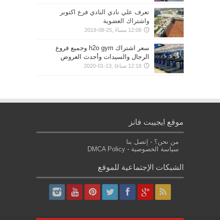
تعرف علي نادي النادي فرع اكتوبر
واشتراك العضوية
12:08 مساءً ,25-08-2019
سعر اشتراك h2o gym وجميع فروع
الرجال والسيدات وأحدث العروض
12:18 صباحًا ,13-01-2020
موقع ايجيبت فانز
من نحن؟
-
إتصل بنا
سياسة الخصوصية
-
DMCA Policy
الشبكات الإجتماعية للموقع