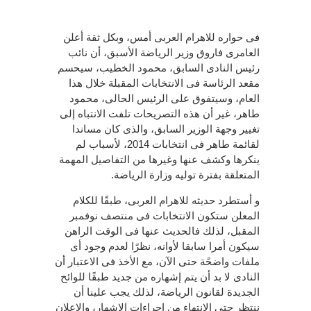
فى حواره للاهرام العربى أمس، وبكل ثقة أعلن
العامرى فاروق وزير الرياضة الأسبق، أن نائب
رئيس النادى السابق، محمود الخطيب، سيحسم
مقعد الرئاسة فى الانتخابات المقبلة خلال هذا
العام، وسيتفوق على الرئيس الحالى، محمود
طاهر، غير أن هذه التصريحات تلفت الانتباه إلى
تغيير وجهة الوزير السابق، والذى كان مساندا
لقائمة طاهر فى انتخابات 2014، لأسباب لم
ينكرها وكشف عنها وغيرها من التفاصيل المهمة
المتعلقة بفترة توليه وزارة الرياضة.
و أستطرد حديثه للاهرام العربى، طبقًا للكلام
المعلن ستكون الانتخابات فى منتصف نوفمبر
المقبل، لذلك فالحديث عنها فى الوقت الراهن
سيكون أمرا سابقا لأوانه، نظرًا لعدم وجود أى
ملفات واضحًة حتى الآن، مع الأخذ فى الاعتبار أن
النادى لا بد أن يتم إشهاره من جديد طبقًا للوائح
الجديدة لقانون الرياضة، لذلك يجب علينا أن
ننتظر حتى الانتهاء من إجراءات الإشهار، والإعلان