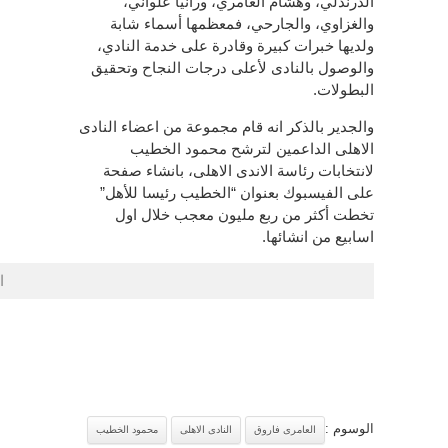
الدرندلي، وهشام العامري، ورانيا علواني،
والغزاوي، والجارحي، فمعظمها أسماء شابة
ولديها خبرات كبيرة وقادرة على خدمة النادي،
والوصول بالنادى لأعلى درجات النجاح وتحقيق
البطولات.
والجدير بالذكر انه قام مجموعة من اعضاء النادى
الاهلى الداعمين لترشح محمود الخطيب
لانتخابات رئاسة الاندى الاهلى، بانشاء صفحة
على الفيسبوك بعنوان “الخطيب رئيسا للأهل”
تخطت أكثر من ربع مليون معجب خلال اول
اسابيع من انشائها.
ا
الوسوم :
العامرى فاروق
النادى الاهلى
محمود الخطيب