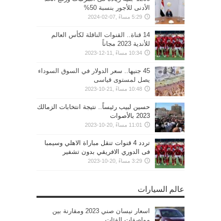
الأدنى للأجور بنسبة 50%
5:29 مساءً ,07-02-2024
14 قناة.. القنوات الناقلة لكأس العالم
للأندية 2023 مجاناً
10:34 مساءً ,11-12-2023
45 جنيها.. سعر الدولار في السوق السوداء
يصل لمستوى قياسى
10:48 مساءً ,21-10-2023
حسين لبيب رئيساً.. نتيجة انتخابات الزمالك
2023 بالأصوات
11:01 مساءً ,20-10-2023
تردد 4 قنوات تنقل مباراة الاهلي وسيمبا
فى الدوري الافريقي بدون تشفير
3:29 مساءً ,20-10-2023
عالم السيارات
اسعار نيسان صني 2023 ومقارنة بين
مواصفات الفئات