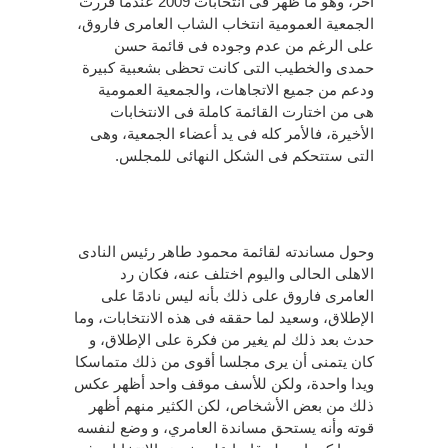
آخر، وهو ما ظهر فى انتخابات 2009 عندما قررت
الجمعية العمومية انتخاب الشاب العامرى فاروق،
على الرغم من عدم وجوده فى قائمة حسن
حمدى والخطيب التى كانت تحظى بشعبية كبيرة
ودعم من جميع الاتجاهات، والجمعية العمومية
هى من اختارت القائمة كاملة فى الانتخابات
الأخيرة، فالأمر كله فى يد أعضاء الجمعية، وهى
التى ستتحكم فى الشكل النهائى للمجلس.
وحول مساندته لقائمة محمود طاهر رئيس النادى
الاهلى الحالى واليوم اختلف عنه، فكان رد
العامرى فاروق على ذلك بأنه ليس نادمًا على
الإطلاق، وسعيد لما حققه فى هذه الانتخابات، وما
حدث بعد ذلك لم يغير من فكرة على الإطلاق، و
كان يتمنى أن يرى مجلسا أقوى من ذلك متماسكا
ويدا واحدة، ولكن للأسف موقف واحد أظهر عكس
ذلك من بعض الأشخاص، لكن الكثير منهم أظهر
قوته وأنه يستحق مساندة العامري، و وضع لنفسه