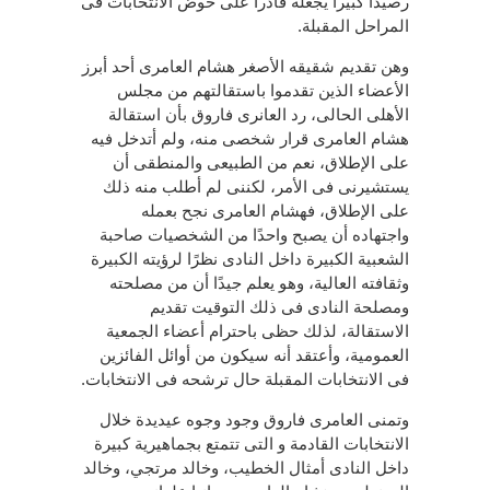
رصيدا كبيرا يجعله قادرا على خوض الانتخابات فى
المراحل المقبلة.
وهن تقديم شقيقه الأصغر هشام العامرى أحد أبرز
الأعضاء الذين تقدموا باستقالتهم من مجلس
الأهلى الحالى، رد العانرى فاروق بأن استقالة
هشام العامرى قرار شخصى منه، ولم أتدخل فيه
على الإطلاق، نعم من الطبيعى والمنطقى أن
يستشيرنى فى الأمر، لكننى لم أطلب منه ذلك
على الإطلاق، فهشام العامرى نجح بعمله
واجتهاده أن يصبح واحدًا من الشخصيات صاحبة
الشعبية الكبيرة داخل النادى نظرًا لرؤيته الكبيرة
وثقافته العالية، وهو يعلم جيدًا أن من مصلحته
ومصلحة النادى فى ذلك التوقيت تقديم
الاستقالة، لذلك حظى باحترام أعضاء الجمعية
العمومية، وأعتقد أنه سيكون من أوائل الفائزين
فى الانتخابات المقبلة حال ترشحه فى الانتخابات.
وتمنى العامرى فاروق وجود وجوه عيديدة خلال
الانتخابات القادمة و التى تتمتع بجماهيرية كبيرة
داخل النادى أمثال الخطيب، وخالد مرتجي، وخالد