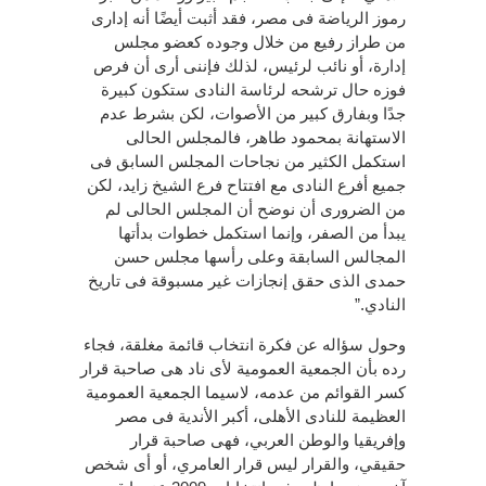
رموز الرياضة فى مصر، فقد أثبت أيضًا أنه إدارى
من طراز رفيع من خلال وجوده كعضو مجلس
إدارة، أو نائب لرئيس، لذلك فإننى أرى أن فرص
فوزه حال ترشحه لرئاسة النادى ستكون كبيرة
جدًا وبفارق كبير من الأصوات، لكن بشرط عدم
الاستهانة بمحمود طاهر، فالمجلس الحالى
استكمل الكثير من نجاحات المجلس السابق فى
جميع أفرع النادى مع افتتاح فرع الشيخ زايد، لكن
من الضرورى أن نوضح أن المجلس الحالى لم
يبدأ من الصفر، وإنما استكمل خطوات بدأتها
المجالس السابقة وعلى رأسها مجلس حسن
حمدى الذى حقق إنجازات غير مسبوقة فى تاريخ
النادي.”
وحول سؤاله عن فكرة انتخاب قائمة مغلقة، فجاء
رده بأن الجمعية العمومية لأى ناد هى صاحبة قرار
كسر القوائم من عدمه، لاسيما الجمعية العمومية
العظيمة للنادى الأهلى، أكبر الأندية فى مصر
وإفريقيا والوطن العربي، فهى صاحبة قرار
حقيقي، والقرار ليس قرار العامري، أو أى شخص