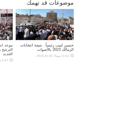
موضوعات قد تهمك
حسين لبيب رئيساً.. نتيجة انتخابات
موعد انت
الزمالك 2023 بالأصوات
الترشح 
الجديد
11:01 مساءً ,20-10-2023
5:47 مساءً ,28-08-2023