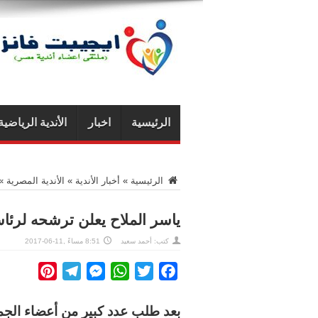
الرئيسية
اخبار
الأندية الرياضية
الرئيسية
»
أخبار الأندية
»
الأندية المصرية
»
ياسر الملاح يعلن ترشحه لرئ
كتب:
أحمد سعيد
8:51 مساءً ,11-06-2017
interest
Telegram
Messenger
WhatsApp
Twitter
Facebook
بعد طلب
عدد كبير من أعضاء الجمع