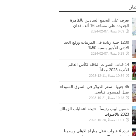
بار
تعرف على التجمع السادس بالقاهرة
الجديدة على مساحة 16 ألف فدان
6:09 مساءً ,07-02-2024
1200 جنية زيادة فى المرتبات ورفع الحد
الأدنى للأجور بنسبة 50%
5:29 مساءً ,07-02-2024
14 قناة.. القنوات الناقلة لكأس العالم
للأندية 2023 مجاناً
10:34 مساءً ,11-12-2023
45 جنيها.. سعر الدولار في السوق السوداء
يصل لمستوى قياسى
10:48 مساءً ,21-10-2023
حسين لبيب رئيساً.. نتيجة انتخابات الزمالك
2023 بالأصوات
11:01 مساءً ,20-10-2023
تردد 4 قنوات تنقل مباراة الاهلي وسيمبا