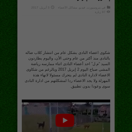
في
بتروسبورت
,
فيديو
,
مشاكل الأعضاء
3 أبريل، 2017
97 زيارة
شكوى اعضاء النادى بشكل عام من انتشار كلاب ضاله
بالنادى منذ أكثر من عام وحتى الأن، واليوم يطاردون
السيد “م.ل” احد أعضاء النادى اثناء ممارسه رياضة
المشى صباح اليوم 2 إبريل 2017 وبالرغم من شكاوى
الاعضاء لادارة النادى لم يتحرك مسئولا لانهاء هذة
المهزلة ولا يجد الاعضاء ردا لمشكلتهم من ادارة النادى
سوى وعودا بدون تطبيق.