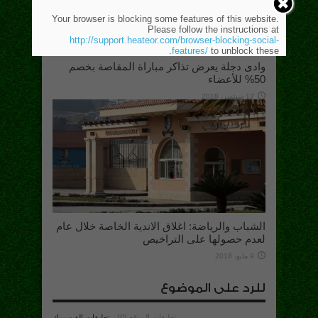
Your browser is blocking some features of this website.
Please follow the instructions at
http://support.heateor.com/browser-blocking-social-
features/
to unblock these.
وادى دجلة يعرض تذاكر مباراة المقاصة بخصم
50% للأعضاء
12 سبتمبر، 2018
الشباب والرياضة: اغلاق الاندية الخاصة خلال عام
لعدم حصولها على التراخيص
9 مايو، 2018
للرد على الموضوع
تعليقات الموقع (0)
تعليقات الفيسبوك