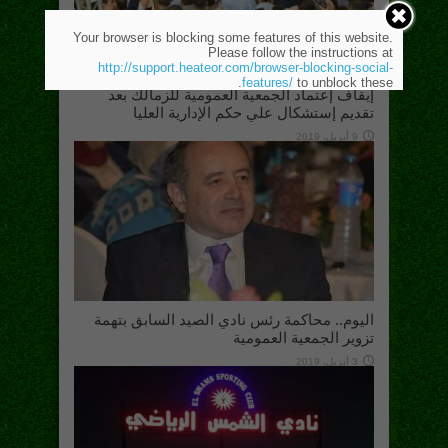
Your browser is blocking some features of this website.
Please follow the instructions at
http://support.heateor.com/browser-blocking-social-
features/
to unblock these.
إيقاف إعتماد الجمعية العمومية للزمالك بعد
تقديم إستشكال علي حكم الإدارية العليا
9 أبريل، 2019
اليوم.. محاكمة رئس نادي الصيد السابق بتهمة
تزوير الجمعية العمومية
3 أبريل، 2019