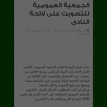
الجمعية العمومية
للتصويت على لائحة
النادى
في
لوائح وقوانين الأندية والرياضة
11 أغسطس، 2017
94 زيارة
بدأت صباح اليوم فاعليات الجمعية العمومية الخاصة
لاقرار لائحة نادى الرواد الرياضى بمدينة العاشر من
رمضان، وبدا التسجيل والتصويت على اللائحة من
الساعة التاسعة صباحا ويستمر حتى السابعة مساء
وبعجها يتم جمع الاصوات واعلان النتيجة.
ويذكر ان العدد المطلوب لاكتمال النصاب القانونى
للجمعية العمومية للموافقة على لائحة النادى هو حضور
5000 عضو أو اكثر وموافقة ثلثى الحاضرين.