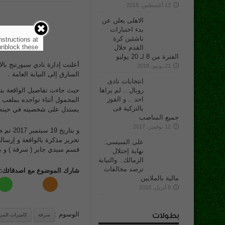
13 أغسطس، 2018
الاهلى يعلن عن
بدء اختبارات
ناشئين كرة
nstructions at
nblock these.
القدم خلال
الفترة من 8 لـ 20 يوليو
أعلنت إدارة نادي سبورتنج با
21 يونيو، 2018
السارق إلى النيابة العامة .
انتخابات نادى
رويال .. لم يراها
احد .. و الفوز
المحمول أثناء تواجده بملعب ا
بالتزكية فى
يستدل على شخصيته في حينه 
جميع المناصب
12 نوفمبر، 2017
و بتار
على السيسى:
قسم سيدي جابر ( سرقة ) و بع
نهاية إحتلال
الزمالك.. والنيابة
ترصد مخالفات
شارك الموضوع مع اصدقائك:
مالية بالملايين
8 أبريل، 2018
الوسوم :
بطولات
سرقة
كاميرات المرا