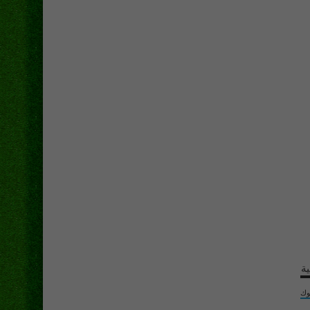
ية
وك