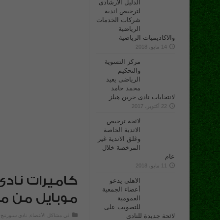
الدليل الارشادى
لترخيص اندية
شركات الخدمات
الرياضية
والاكاديميات الرياضية
14 مايو، 2018
مركز التسوية
والتحكيم
الرياضى يعيد
محمد حامد
لانتخابات نادى جرين هيلز
22 أكتوبر، 2017
لائحة ترخيص
الاندية الخاصة
وغلق الاندية غير
المرخصة خلال
عام
11 مايو، 2018
كاميرات ناد
الاهلى يدعو
أعضاء الجمعية
موبايل من م
العمومية
للتصويت على
لائحة جديدة للنادى
في
مشاكل الأعضاء
,
نادى سبورتنج