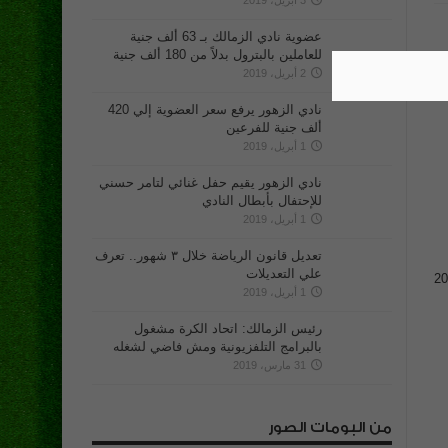
3 أبريل، 2019
عضوية نادي الزمالك بـ 63 ألف جنية
للعاملين بالبترول بدلاً من 180 ألف جنية
2 أبريل، 2019
نادي الزهور يرفع سعر العضوية إلي 420
ألف جنية للفرعين
1 أبريل، 2019
نادي الزهور يقيم حفل غنائي لتامر حسني
للإحتفال بأبطال النادي
1 أبريل، 2019
تعديل قانون الرياضة خلال ٣ شهور.. تعرف
علي التعديلات
ر و قد تحرر عن تلك الواقعة محضر رقم 1964 لسنة 2017
1 أبريل، 2019
رئيس الزمالك: اتحاد الكرة مشغول
بالبرامج التلفزيونية ومش فاضي لشغله
31 مارس، 2019
من البومات الصور