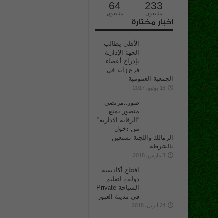
64
233
متابعون
متابعون
اخبار مختارة
الأهلي يطالب
الجهة الإدارية
بإدراج أعضاء
فرع زايد فى
الجمعية العمومية
18 يوليو، 2017
صور..مرتضى
منصور يمنع
“الرقابة الادارية”
من دخول
الزمالك واللجنة تستعين
بالشرطة
3 مارس، 2018
افتتاح أكاديمية
دولفن لتعليم
السباحة Private
فى مدينة العبور
24 أبريل، 2018