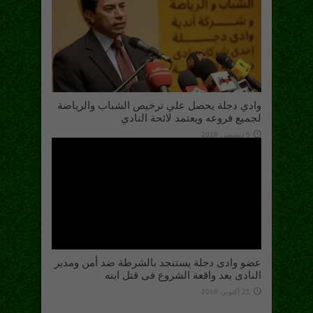
وادي دجلة يحصل علي ترخيص الشباب والرياضة
لجميع فروعه ويعتمد لائحة النادي
5 ديسمبر، 2018
عضو وادى دجلة يستنجد بالشرطة ضد أمن ومدير
النادى بعد واقعة الشروع فى قتل ابنه
21 أكتوبر، 2018