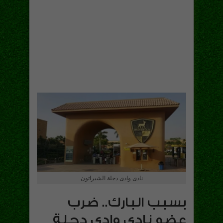
نادى وادى دجلة الشيراتون
بسبب البارك.. ضرب
عضو نادى وادى دجلة