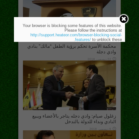
Your browser is blocking some features of this website.
Please follow the instructions at
http://support.heateor.com/browser-blocking-social-
features/
to unblock these.
محكمة الأسرة تحكم برؤية الطفل “مالك” بنادي
وادي دجلة
22 ديسمبر، 2018
زغلول صيام: وادي دجله يتاجر بالأعضاء ويبيع
النادي ونداء للدولة بالتدخل
9 ديسمبر، 2018