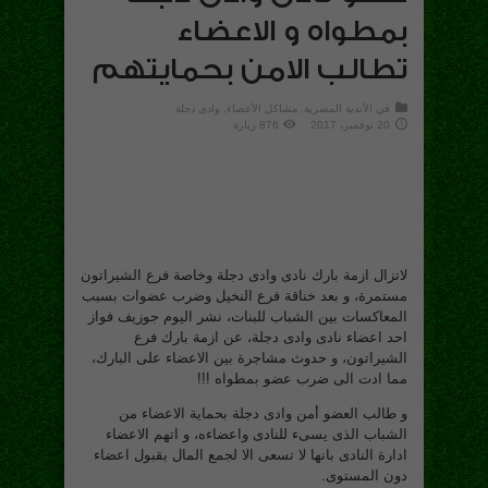
بمطواه و الاعضاء
تطالب الامن بحمايتهم
في
الأندية المصرية
,
مشاكل الأعضاء
,
وادى دجلة
20 نوفمبر، 2017
876 زيارة
لاتزال ازمة بارك نادى وادى دجلة وخاصة فرع الشيراتون
مستمرة، و بعد خناقة فرع النخيل وضرب عضوات بسبب
المعاكسات بين الشباب للبنات، نشر اليوم جوزيف فواز
احد اعضاء نادى وادى دجلة، عن ازمة بارك فرع
الشيراتون، و حدوث مشاجرة بين الاعضاء على البارك،
مما ادت الى ضرب عضو بمطواه !!!
و طالب العضو أمن وادى دجلة بحماية الاعضاء من
الشباب الذى يسىء للنادى واعضاءه، و اتهم الاعضاء
ادارة النادى بانها لا تسعى الا لجمع المال بقبول اعضاء
دون المستوى.