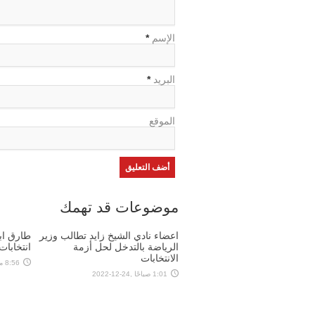
الإسم
*
البريد
*
الموقع
موضوعات قد تهمك
اعضاء نادي الشيخ زايد تطالب وزير
طارق ابو
الرياضة بالتدخل لحل أزمة
انتخابات نا
الانتخابات
8:56 مساءً ,23-12-2022
1:01 صباحًا ,24-12-2022