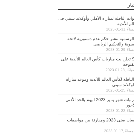
بار
وات الناقلة لمباراة الأهلي وأوكلاند سيتي فى
م للأندية
الرسمية تنشر حكم عدم دستورية لائحة
سوية والتحكيم الرياضى
قناة SSC تعلن بث مباريات كأس العالم للأندية على
مفتوحة
لناقلة لكأس العالم للأندية وموعد مباراة
اوكلاند سيتي
صرف مرتبات شهر يناير 2023 اليوم بالحد الأدنى
أجور
اسعار نيسان صني 2023 ومقارنة بين مواصفات