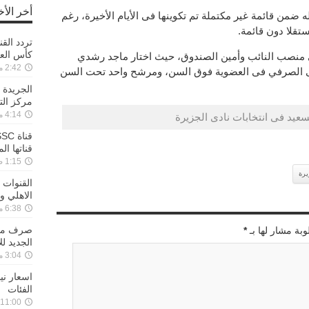
أخر الأخ
 له ضمن قائمة غير مكتملة تم تكوينها فى الأيام الأخيرة، رغم
تقلا دون قائمة.
تردد القن
كأس العال
منصب النائب وأمين الصندوق، حيث اختار ماجد رشدي
2:42 مساءً ,31-01-2023
الصرفي فى العضوية فوق السن، ومرشح واحد تحت السن
الجريدة 
مركز الت
4:14 مساءً ,29-01-2023
سعيد فى انتخابات نادى الجزيرة
قناتها ال
1:15 صباحًا ,28-01-2023
يرة
القنوات ا
الاهلي و
6:38 مساءً ,25-01-2023
وبة مشار لها بـ
*
الجديد لل
3:04 مساءً ,22-01-2023
الفئات
11:00 مساءً ,17-01-2023