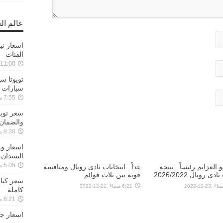
عالم ال
الفئات
11:00 مساءً ,17-01-2023
سيارات توي
7:55 مساءً ,26-01-2022
والضمان
9:38 مساءً ,18-11-2021
السيدان 
5:05 مساءً ,11-10-2021
 العزايم رئيساً.. نتيجة
غداً.. انتخابات نادى رويال ومنافسة
دى رويال 2026/2022
قوية بين ثلاث قوائم
6:21 مساءً ,22-12-2022
كاملة
6:21 مساءً ,29-09-2021