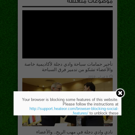
موضوعات متعلقة
تأجير حمامات سباحة وادي دجلة لأكاديمية خاصة
والأعضاء تشكو من تدمير فرق السباحة
9 فبراير، 2019
Your browser is blocking some features of this website.
Please follow the instructions at
http://support.heateor.com/browser-blocking-social-
features/
to unblock these.
نادي وادي دجلة في مهب الريح.. والأعضاء