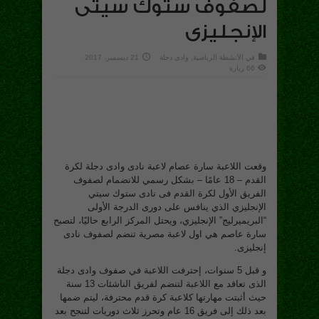
لصفوف ستوك سيتى
الإنجليزى
في
الأنشطة الرياضية
,
وادى دجلة
21 ديسمبر، 2017
66 زيارة
وقعت اللاعبة سارة عصام لاعبة نادى وادى دجلة لكرة
القدم – 18 عامًا – بشكل رسمي للانضمام لصفوف
الفريق الأول لكرة القدم فى نادى ستوك سيتي
الإنجليزي الذي ينافس على دورى الدرجة الأولى
“البريميرليج” الإنجليزي، ويحتل المركز الرابع حاليًا، لتصبح
سارة عاصم هي اول لاعبة مصرية تنضم لصفوف نادى
إنجليزى.
و قبل 5 سنوات، إحترفت اللاعبة في صفوف وادى دجلة
الذى تعاقد مع اللاعبة لتنضم لفريق الناشئات 13 سنة
حيث أثبتت مهارتها كلاعبة كرة قدم محترفة، ليتم ضمها
بعد ذلك إلى فريق 16 عام وتحرز ثلاث دوريات لتنجح بعد