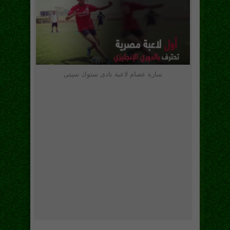
سارة عصام لاعبة نادى ستوك سيتى