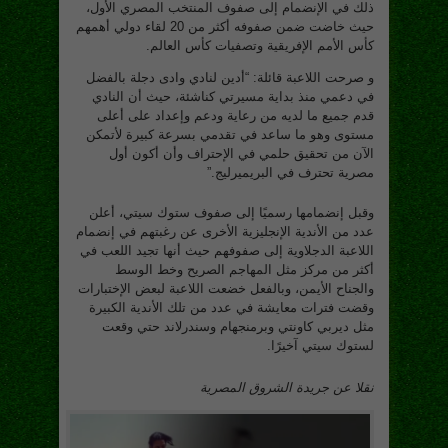
ذلك في الإنضمام إلى صفوف المنتخب المصري الأول،
حيث خاضت ضمن صفوفه أكثر من 20 لقاء دولي أهمهم
كأس الأمم الإفريقية وتصفيات كأس العالم.
و صرحت اللاعبة قائلة: “أدين لنادي وادى دجلة بالفضل
في دعمي منذ بداية مسيرتي كناشئة، حيث أن النادي
قدم جميع ما لديه من رعاية ودعم وإعداد على أعلى
مستوى وهو ما ساعد في تقدمي بسرعة كبيرة لأتمكن
الآن من تحقيق حلمي في الإحتراف وأن أكون أول
مصرية تحترف في البريميرليج.”
وقبل إنضمامها رسميًا إلى صفوف ستوك سيتي، أعلن
عدد من الأندية الإنجليزية الأخرى عن رغبتهم في إنضمام
اللاعبة الدجلاوية إلى صفوفهم حيث أنها تجيد اللعب في
أكثر من مركز مثل المهاجم الصريح وخط الوسط
والجناح الأيمن، وبالفعل خضعت اللاعبة لبعض الإختبارات
وقضت فترات معايشة في عدد من تلك الأندية الكبيرة
مثل ديربي كاونتي وبرمنجهام وسندرلاند حتي وقعت
لستوك سيتي آخيرًا.
نقلا عن جريدة الشروق المصرية