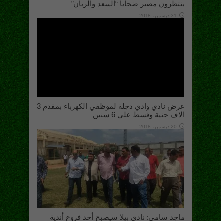
ينتظرون مصير ضحايا “السعد والريان”
31 ديسمبر، 2018
عرض نادي وادي دجلة لموظفي الكهرباء بمقدم 3
الاف جنية وقسط علي 6 سنين
20 ديسمبر، 2018
ماجد سامي: نادي بيلا سيصبح أحد فروع أندية