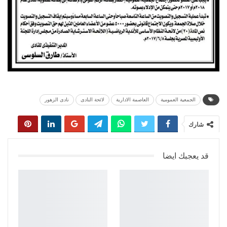
الجمعية العمومية
العاصمة الادارية
لائحة النادى
نادى الزهور
شارك
قد يعجبك ايضا