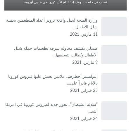
تسبب في جلطات.. وقف إستخدام لقاح كورونا في 6 دول أوروبية
وزارة الصحة تُحيل واقعة تزوير أعداد المتطعمين بحملة
شلل الأطفال…
11 مارس, 2021
صيدلي يكشف محاولة سرقة تطعيمات حملة شلل
الأطفال ويُطالب بتسليمها…
9 مارس, 2021
البوليستر أخطرهم.. ملابس يعيش عليها فيروس كورونا
بالأيام قادراً علي…
25 فبراير, 2021
“سلالة الشيطان”.. تحور جديد لفيروس كورونا في امريكا
أشد…
24 فبراير, 2021