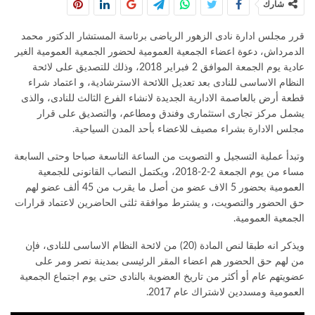
شارك
قرر مجلس ادارة نادى الزهور الرياضى برئاسة المستشار الدكتور محمد
الدمرداش، دعوة اعضاء الجمعية العمومية لحضور الجمعية العمومية الغير
عادية يوم الجمعة الموافق 2 فبراير 2018، وذلك للتصديق على لائحة
النظام الاساسى للنادى بعد تعديل اللائحة الاسترشادية، و اعتماد شراء
قطعة أرض بالعاصمة الادارية الجديدة لانشاء الفرع الثالث للنادى، والذى
يشمل مركز تجارى استثمارى وفندق ومطاعم، والتصديق على قرار
مجلس الادارة بشراء مصيف للاعضاء بأحد المدن السياحية.
وتبدأ عملية التسجيل و التصويت من الساعة التاسعة صباحا وحتى السابعة
مساء من يوم الجمعة 2-2-2018، ويكتمل النصاب القانونى للجمعية
العمومية بحضور 5 الاف عضو من أصل ما يقرب من 45 ألف عضو لهم
حق الحضور والتصويت، و يشترط موافقة ثلثى الحاضرين لاعتماد قرارات
الجمعية العمومية.
ويذكر انه طبقا لنص المادة (20) من لائحة النظام الاساسى للنادى، فإن
من لهم حق الحضور هم اعضاء المقر الرئيسى بمدينة نصر ومر على
عضويتهم عام أو أكثر من تاريخ العضوية بالنادى حتى يوم اجتماع الجمعية
العمومية ومسددين لاشتراك عام 2017.