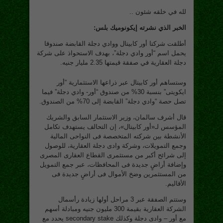
لله في خلقه شئون ..
الخبر الذي نشرته إيكونوميك بلس:
أطلقت شركتا أور كابيتال ووادي دجلة القابضة صندوقا
يحمل اسم “أور وادي دجلة”، بهدف الاستحواذ على شركة
دجلة العقارية في صفقة قيمتها 2.35 مليار جنيه.
وستساهم أور كابيتال عبر ذراعها الاستثمارية “أور
ايكويتى” بنسبة 30% من صندوق “أور- وادي دجلة” فيما
تصل حصة “وادي دجلة” القابضة إلى 70% من الصندوق.
قال أشرف سالمان، وزير الاستثمار السابق والشريك
المؤسس لـ«أور كابيتال»، إن التحالف يستهدف تكامل
الأنشطة بين شركته المتخصصة فى النواحى المالية
وجمع التمويلات، وشركة وادى دجلة العقارية، للوصول
إلى شرائح أكبر من مستثمرى القطاع العقارى المصرى
وإضافة أراضٍ جديدة فى المحافظات، عبر جمع التمويل
من المستثمرين وضخ الأموال فى أراضٍ جديدة فى
الأقاليم.
وستتم الصفقة عبر 3 مراحل أولها زيادة رأسمال
الشركة العقارية بقيمة 300 مليون جنيه ومبادلة أسهم
مع أور – وادى دجلة وكذلك secondary stake يحدد مع