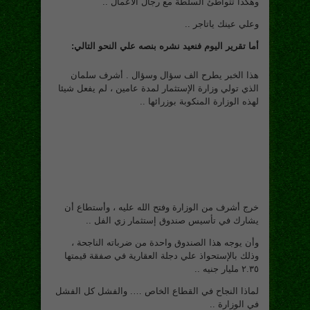
وهكذا تتواطئ السلطة مع رجال الأعمال ..
وعلي عينك ياتاجر ..
أما تقرير اليوم فنعيد نشره بنصه علي النحو التالي:
هذا الخبر يطرح الف سؤال وسؤال . أشرف سلمان
الذي تولي وزارة الإستثمار لمدة عامين ، لم يفعل شيئا
لهذه الوزارة المنكوبة بوزرائها ..
خرج أشرف من الوزارة وفتح الله عليه ، وأستطاع أن
يشارك في تأسيس صندوق إستثمار زي الفل ..
وأن يوجه هذا الصندوق واحدة من ضرباته الناجحة ،
وذلك بالإستحواذ علي دجلة العقارية في صفقة قيمتها
٢.٣٥ مليار جنيه ..
لماذا النجاح في القطاع الخاص …. والفشل كل الفشل
في الوزارة ..