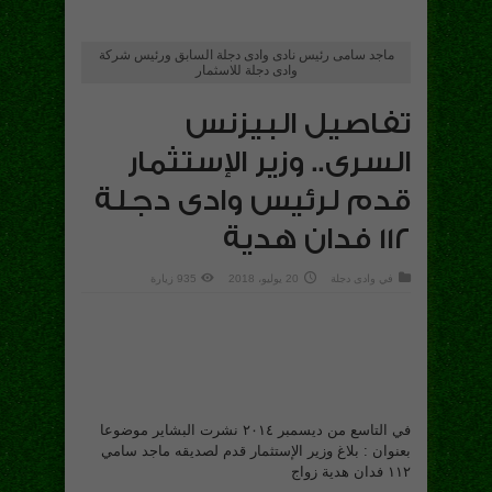
ماجد سامى رئيس نادى وادى دجلة السابق ورئيس شركة
وادى دجلة للاسثمار
تفاصيل البيزنس
السرى.. وزير الإستثمار
قدم لرئيس وادى دجلة
١١٢ فدان هدية
في
وادى دجلة
20 يوليو، 2018
935 زيارة
في التاسع من ديسمبر ٢٠١٤ نشرت البشاير موضوعا
بعنوان : بلاغ وزير الإستثمار قدم لصديقه ماجد سامي
١١٢ فدان هدية زواج