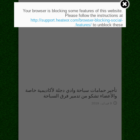
Your browser is blocking some features of this website.
Please follow the instructions at
http://support.heateor.com/browser-blocking-social-
features/
to unblock these.
تأجير حمامات سباحة وادي دجلة لأكاديمية خاصة
والأعضاء تشكو من تدمير فرق السباحة
9 فبراير، 2019