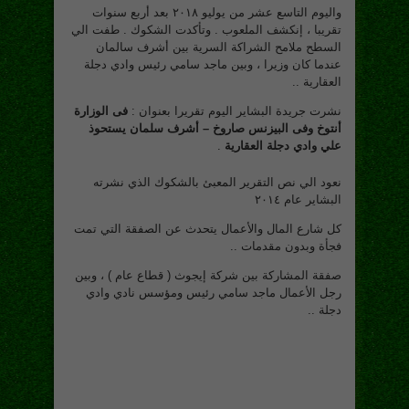
واليوم التاسع عشر من يوليو ٢٠١٨ بعد أربع سنوات
تقريبا ، إنكشف الملعوب . وتأكدت الشكوك . طفت الي
السطح ملامح الشراكة السرية بين أشرف سالمان
عندما كان وزيرا ، وبين ماجد سامي رئيس وادي دجلة
العقارية ..
نشرت جريدة البشاير اليوم تقريرا بعنوان :
فى الوزارة
أنتوخ وفى البيزنس صاروخ – أشرف سلمان يستحوذ
علي وادي دجلة العقارية
.
نعود الي نص التقرير المعبئ بالشكوك الذي نشرته
البشاير عام ٢٠١٤
كل شارع المال والأعمال يتحدث عن الصفقة التي تمت
فجأة وبدون مقدمات ..
صفقة المشاركة بين شركة إيجوث ( قطاع عام ) ، وبين
رجل الأعمال ماجد سامي رئيس ومؤسس نادي وادي
دجلة ..