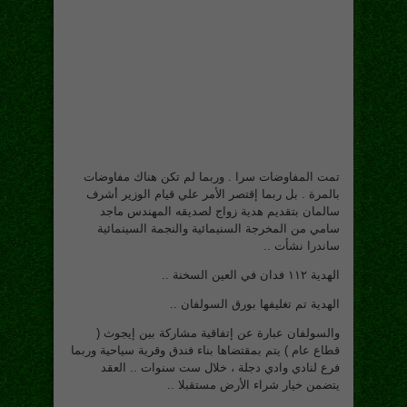
تمت المفاوضات سرا . وربما لم تكن هناك مفاوضات
بالمرة . بل ربما إقتصر الأمر علي قيام الوزير أشرف
سالمان بتقديم هدية زواج لصديقه المهندس ماجد
سامي من المخرجة السنيمائية والنجمة السينمائية
ساندرا نشأت ..
الهدية ١١٢ فدان في العين السخنة ..
الهدية تم تغليفها بورق السولفان ..
والسولفان عبارة عن إتفاقية مشاركة بين إيجوث (
قطاع عام ) يتم بمقتضاها بناء فندق وقرية سياحية وربما
فرع لنادي وادي دجلة ، خلال ست سنوات .. العقد
يتضمن خيار شراء الأرض مستقبلا ..