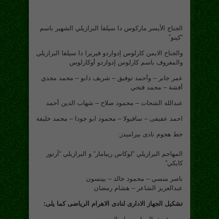
الجناج الأيسر ماركوس دا سيلفا البرازيلي الشهير باسم
“كينو”
والجناح الايمن كارلوس إدواردو فيريرا دا سيلفا البرازيلي
والمعروف باسم كارلوس إدواردو أوكارلوس
عمر جابر – وأحمد توفيق – شريف دابو – محمد مجدي
أفشة – محمد فتحي
عبدالله الشحات – محمود صلاح – شهاب الدين أحمد
احمد عفيفى – سافيولا – محمود ابو جودا – محمد خليفة
خط هجوم نادى بيراميدز:
المهاجم البرازيلي “لوكاس ريبامار“ و البرازيلي “آرتور
كايكي”
ناصر منسي – محمود خالد – بينسون
عبدالعزيز الشاعر – هشام رمضان
تشكيل الجهاز الادارى لنادى الاهرام الرياضى كما يلى: