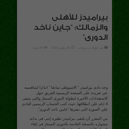
بيراميدز للأهلى
والزمالك: “جاين ناخد
الدورى”
في
بطولات و دوريات
26 يوليو، 2018
44 زيارة
وجه نادى بيراميدز ” الاسيوطى سابقا ” انذارا لمنافسيه
عبر تغريدة على الصفحة الرسمية للفريق حول
الاستعدادات الأخيرة لبطولة الدورى الممتاز والتى يتبقى
4 ايام على انطلافها، حيث كتب الحساب الرسمي للنادى
علي الصورة التى نشرها “جايين ناخد الدورى”.
من المقرر أن يلتقى بيراميدز نظيره إنبى فى بداية
مشواره بالنسخة القادمة بالدورى الممتاز فى لقاء