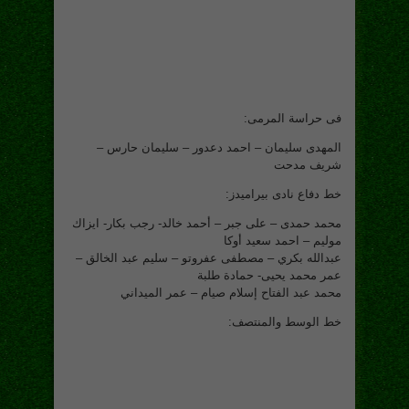
فى حراسة المرمى:
المهدى سليمان – احمد دعدور – سليمان حارس –
شريف مدحت
خط دفاع نادى بيراميدز:
محمد حمدى – على جبر – أحمد خالد- رجب بكار- ايزاك
موليم – احمد سعيد أوكا
عبدالله بكري – مصطفى عفروتو – سليم عبد الخالق –
عمر محمد يحيى- حمادة طلبة
محمد عبد الفتاح إسلام صيام – عمر الميداني
خط الوسط والمنتصف: