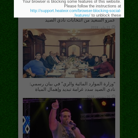
Your browser is blocking some features of this website.
Please follow the instructions at
http://support.heateor.com/browser-blocking-social-
المحكمة الرياضية الدولية تلغي حكم استبعاد
features/
to unblock these.
عمرو السعيد من انتخابات نادي الصيد
21 يناير، 2019
“وزارة الموارد المائية والري” في بيان رسمي:
نادي الصيد سدد غرامة تبديد وإهمال المياة
20 ديسمبر، 2018