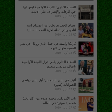
القضاء الاداري: اللجنة الاولمبية ليس لها
حق الرقابة والإشراف علي الأندية
18 أبريل، 2019
عصام الحضري يعلن عن انضمام ابنته
لنادي وادي دجلة لكرة القدم النسائية
18 أبريل، 2019
كاريكا وأمينة في حفل نادي رويال في شم
النسيم طوال اليوم
18 أبريل، 2019
القضاء الاداري يلغي قرار اللجنة الأولمبية
بإيقاف مرتضى منصور
18 أبريل، 2019
أليف في نادي الشمس: أول نادي رياضي
للحيوانات (صور)
17 أبريل، 2019
تايم الأمريكية: محمد صلاح من أكثر 100
شخصية مؤثرة في العالم
17 أبريل، 2019