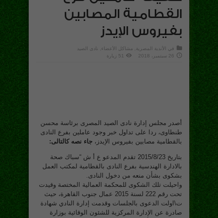
القطامية المصابين
بفيروس الإيدز
في
الأندية المصرية
,
مشاكل الأعضاء
,
نادى الصيد
26 سبتمبر، 2018
51 زيارة
أصدر مجلس إدارة نادى الصيد المصرى برئاسة محسن
طنطاوى، ردا على تداول خبر وجود عاملين بفرع النادى
بالقطامية مصابين بفيروس الإيدز،
جاء نصه كالتالى:
بتاريخ 2015/8/23 تقدم المدعو ع أ ش “سباك صحة
بالادارة الهندسية بفرع النادى بالقطامية لمكتب العمل
بشكوى بشأن منعه من دخول النادى.
واحيلت تلك الشكوى للمحكمة العمالية المختصة وقيدت
تحت رقم 222 لسنة 2015 عمال جنوب القاهرة، حيث
ت\اولت الدعوى بالجلسات وقدمت إدارة النادي شهادة
صادرة عن الإدارة المركزية للشئون الوقائية بوزارة