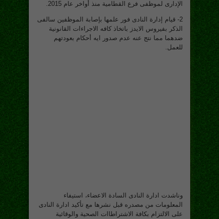
الإدارى لموظفى فرع القطامية منذ أواخر عام 2015.
2- قيام إدارة النادى فور علمها بإصابة الموظفين سالفى
الذكر بفيروس الايدز باتخاذ كافه الاجراءات القانونية
ضدهما مما نتج عنه عدم صدور ايه أحكام بعودتهم
للعمل.
وناشدت ادارة النادى السادة الاعضاء، استيفاء
المعلومات من مصدره قبل نشرها مع تأكيد ادارة النادى
على الالتزام بكافة الاشتراطاات الصحية والوقائية