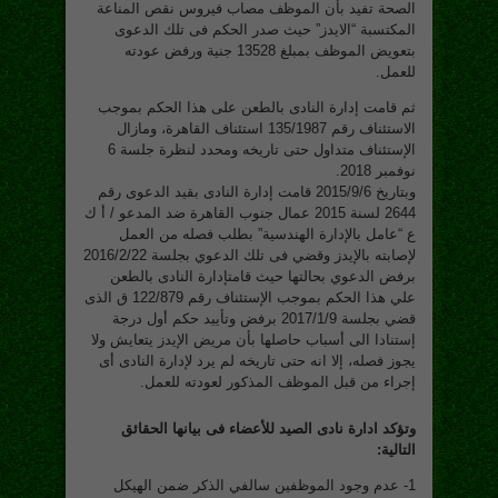
الصحة تفيد بأن الموظف مصاب فيروس نقص المناعة
المكتسبة “الايدز” حيث صدر الحكم فى تلك الدعوى
بتعويض الموظف بمبلغ 13528 جنية ورفض عودته
للعمل.
ثم قامت إدارة النادى بالطعن على هذا الحكم بموجب
الاستئناف رقم 135/1987 استئناف القاهرة، ومازال
الإستئناف متداول حتى تاريخه ومحدد لنظرة جلسة 6
نوفمبر 2018.
وبتاريخ 2015/9/6 قامت إدارة النادى بقيد الدعوى رقم
2644 لسنة 2015 عمال جنوب القاهرة ضد المدعو / أ ك
ع “عامل بالإدارة الهندسية” بطلب فصله من العمل
لإصابته بالإيدز وقضي فى تلك الدعوي بجلسة 2016/2/22
برفض الدعوي بحالتها حيث قامتإدارة النادى بالطعن
علي هذا الحكم بموجب الإستئناف رقم 122/879 ق الذى
قضي بجلسة 2017/1/9 برفض وتأييد حكم أول درجة
إستنادا الى أسباب حاصلها بأن مريض الإيدز يتعايش ولا
يجوز فصله، إلا انه حتى تاريخه لم يرد لإدارة النادى أى
إجراء من قبل الموظف المذكور لعودته للعمل.
وتؤكد ادارة نادى الصيد للأعضاء فى بيانها الحقائق
التالية:
1- عدم وجود الموظفين سالفي الذكر ضمن الهيكل