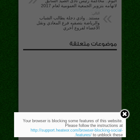
اليوم.. محاكمة رئيس نادى الصيد السابق
لاتهامه بتزوير الجمعية العمومية لعام 2017
التالي:
مستند.. وادي دجلة يطالب الشباب
والرياضة بتصفيه فرع المعادي ونقل
الأعضاء لفروع أخري
موضوعات متعلقة
Your browser is blocking some features of this website.
Please follow the instructions at
http://support.heateor.com/browser-blocking-social-
features/
to unblock these.