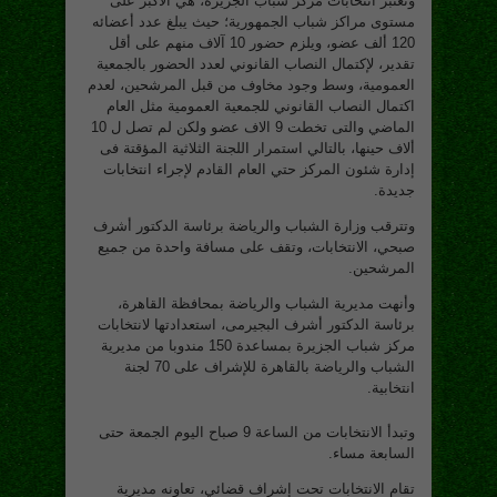
وتعتبر انتخابات مركز شباب الجزيرة، هي الأكبر على
مستوى مراكز شباب الجمهورية؛ حيث يبلغ عدد أعضائه
120 ألف عضو، ويلزم حضور 10 آلاف منهم على أقل
تقدير، لإكتمال النصاب القانوني لعدد الحضور بالجمعية
العمومية، وسط وجود مخاوف من قبل المرشحين، لعدم
اكتمال النصاب القانوني للجمعية العمومية مثل العام
الماضي والتى تخطت 9 الاف عضو ولكن لم تصل ل 10
ألاف حينها، بالتالي استمرار اللجنة الثلاثية المؤقتة فى
إدارة شئون المركز حتي العام القادم لإجراء انتخابات
جديدة.
وتترقب وزارة الشباب والرياضة برئاسة الدكتور أشرف
صبحي، الانتخابات، وتقف على مسافة واحدة من جميع
المرشحين.
وأنهت مديرية الشباب والرياضة بمحافظة القاهرة،
برئاسة الدكتور أشرف البجيرمى، استعدادتها لانتخابات
مركز شباب الجزيرة بمساعدة 150 مندوبا من مديرية
الشباب والرياضة بالقاهرة للإشراف على 70 لجنة
انتخابية.
وتبدأ الانتخابات من الساعة 9 صباح اليوم الجمعة حتى
السابعة مساء.
تقام الانتخابات تحت إشراف قضائي، تعاونه مديرية