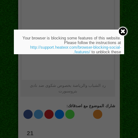
Your browser is blocking some features of this website.
Please follow the instructions at
http://support.heateor.com/browser-blocking-social-
features/
to unblock these.
رد الشباب والرياضة بخصوص شكوى ضد نادى
بتروسبورت
شارك الموضوع مع اصدقائك:
21