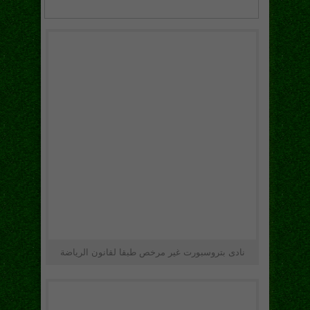
نادى بتروسبورت غير مرخص طبقا لقانون الرياضة