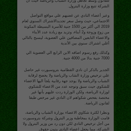
للقانون وسط تجاهل وزارة الشباب والرياضة حيث ان
الشركة تتبع وزارة البترول.
وعبر أعضاء النادي عن غضبهم علي مواقع التواصل
الاجتماعي، حيث وصل سعر تجديدالاشتراك السنوي لعام
2019 الي أكثر من 1500 جنية للأسرة البسيطة المكونة
من زوج وزوجة و2 أبناء، وتزيد مع زيادة عدد الأبناء
والاعضاء التابعين المضافين علي العضوية، ليسبح بالتالي
أغلي اشتراك سنوي بين الأندية
وكذلك رفع رسوم اضافه الابن الرابع الي العضوية الي
7000 جنية بدلا من 4000 جنية.
الجدير بالذكر ان نادي القطامية بتروسبورت غير حاصل
علي ترخيص وزارة الشاب والرياضة ولا يخضح لرقابة
الشباب والرياضة ولا يوجد جهة رقابية يلجأ اليها الاعضاء
للشكوي حيث سبق وتوجه عدد من الاعضاء للشكوي
لوزارة الرياضة، ولكن الوزارة ردت عليهم بأنها غير
مختصة بفحص شكواهم لان النادي غير مرخص طبقا
لقانون الرياضة.
ونظرا لكثرة شكاوي الاعضاء بوزارة الشباب والرياضة،
قامت الوزارة بمخاطبة وزير البترول وشركة بتروسبورت
من أجل ترخيص النادي لكن دون رد من وزير البترول ولا
الشركة، مما يجعل اعضاء النادي بدون حقوق.