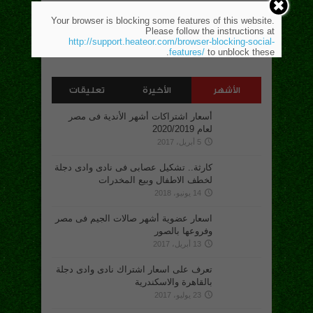
الشبكات الإجتماعية
Your browser is blocking some features of this website.
Please follow the instructions at
http://support.heateor.com/browser-blocking-social-
features/
to unblock these.
الأشهر
الأخيرة
تعليقات
أسعار اشتراكات أشهر الأندية فى مصر
لعام 2020/2019
5 أبريل، 2017
كارثة.. تشكيل عصابى فى نادى وادى دجلة
لخطف الاطفال وبيع المخدرات
14 يونيو، 2018
اسعار عضوية أشهر صالات الجيم فى مصر
وفروعها بالصور
13 أبريل، 2017
تعرف على اسعار اشتراك نادى وادى دجلة
بالقاهرة والاسكندرية
23 يوليو، 2017