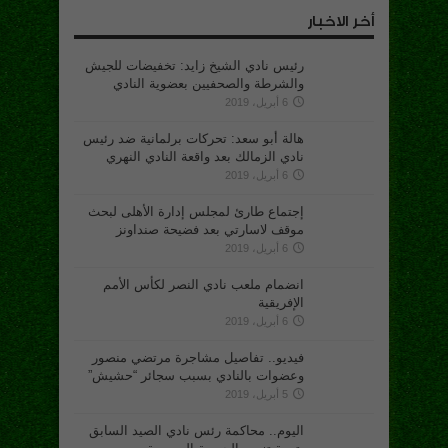
أخر الاخبار
رئيس نادي الشيخ زايد: تخفيضات للجيش
والشرطة والصحفيين بعضوية النادي
6 أبريل، 2019
هالة أبو سعد: تحركات برلمانية ضد رئيس
نادي الزمالك بعد واقعة النادي النهري
6 أبريل، 2019
إجتماع طارئ لمجلس إدارة الأهلى لبحث
موقف لاسارتي بعد فضيحة صنداونز
6 أبريل، 2019
انضمام ملعب نادي النصر لكأس الأمم
الإفريقية
6 أبريل، 2019
فيديو.. تفاصيل مشاجرة مرتضي منصور
وعضوات بالنادي بسبب سجائر “حشيش”
5 أبريل، 2019
اليوم.. محاكمة رئس نادي الصيد السابق