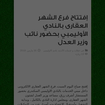
إفتتاح فرع الشهر
العقارى بالنادي
الأوليمبي بحضور نائب
وزير العدل
في
حفلات و خدمات الأندية
,
نادى الاوليمبى
30 مارس، 2019
13 زيارة
إفتتح صباح اليوم السبت، فرع الشهر العقاري الالكترونى
داخل مبني الخدمات بالنادي الاوليمبي السكندري بحضور
المستشار أشرف رزق، مساعد وزير العدل لشئون
الشهر العقارى، ومجلس ادارة النادي بالكامل ، وبداية
التشغيل وأستقبال الاعضاء وتم أصدار عدد من التوكيلات