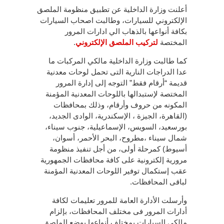
أعلنت وزارة الداخلية عن تطبيق منظومة الملصق
الإلكتروني للسيارات، وطالبت اصحاب السيارات
بكافة أنواعها بالذهاب الي ادارات المرور
المختصة
لتركيب الملصق الإلكتروني
.
كما طالبت وزارة الداخلية مالكي المركبات ما
عدا الدراجات النارية التى تحمل لوحات معدنية
قديمة “أرقام فقط” التوجه إلى إدارة المرور
المختصة لإستبدالها باللوحات المعدنية المؤمنة
المكونه من حروف وأرقام، وذلك بمحافظات
(القاهرة، الجيزة ، الإسكندرية، الوادى الجديد،
بورسعيد، السويس، الإسماعيلية، جنوب سيناء،
شمال سيناء ،مطروح، البحر الأحمر، أسوان،
أسيوط) كمرحلة أولى، من أجل تنفيذ منظومة
مرورية إلكترونية على كافة محافظات الجمهورية
عقب إستكمال توفير اللوحات المعدنية المؤمنة
لباقى المحافظات.
وأرسلت الأدارة العامة للمرور تعليمات لكافة
أدارات المرور فى مختلف المحافظات، بإلزام
مالكي السيارات بمختلف أنواعها بوضع الملصق