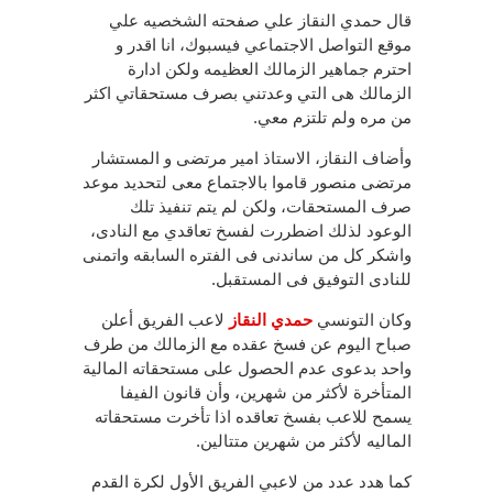
قال حمدي النقاز علي صفحته الشخصيه علي
موقع التواصل الاجتماعي فيسبوك، انا اقدر و
احترم جماهير الزمالك العظيمه ولكن ادارة
الزمالك هى التي وعدتني بصرف مستحقاتي اكثر
من مره ولم تلتزم معي.
وأضاف النقاز، الاستاذ امير مرتضى و المستشار
مرتضى منصور قاموا بالاجتماع معى لتحديد موعد
صرف المستحقات، ولكن لم يتم تنفيذ تلك
الوعود لذلك اضطررت لفسخ تعاقدي مع النادى،
واشكر كل من ساندنى فى الفتره السابقه واتمنى
للنادى التوفيق فى المستقبل.
وكان التونسي
حمدي النقاز
لاعب الفريق أعلن
صباح اليوم عن فسخ عقده مع الزمالك من طرف
واحد بدعوى عدم الحصول على مستحقاته المالية
المتأخرة لأكثر من شهرين، وأن قانون الفيفا
يسمح للاعب بفسخ تعاقده اذا تأخرت مستحقاته
الماليه لأكثر من شهرين متتالين.
كما هدد عدد من لاعبي الفريق الأول لكرة القدم