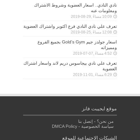
نادي النادي.. اسعار العضوية وشروط الاشتراك
ومعلومات عنه
10:09 مساءً ,29-08-2019
تعرف علي نادي النادي فرع اكتوبر واشتراك العضوية
12:08 مساءً ,25-08-2019
اسعار جولدز جيم Gold’s Gym بجميع الفروع
ومميزاته
4:52 مساءً ,07-07-2019
تعرف علي نادي بيجاسوس دريم لاند واسعار اشتراك
العضوية
6:29 مساءً ,01-11-2019
موقع ايجيبت فانز
من نحن؟
-
إتصل بنا
سياسة الخصوصية
-
DMCA Policy
الشبكات الإجتماعية للموقع