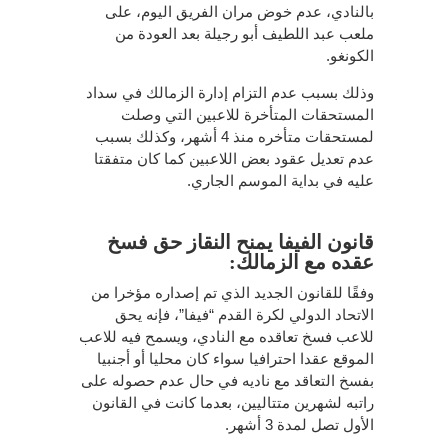
بالنادي، عدم خوض مران الفريق اليوم، على
ملعب عبد اللطيف أبو رجيلة بعد العودة من
الكونغو.
وذلك بسبب عدم التزام إدارة الزمالك في سداد
المستحقات المتأخرة للاعبين التي وصلت
لمستحقات متأخره منذ 4 أشهر، وكذلك بسبب
عدم تعديل عقود بعض اللاعبين كما كان متفقتا
عليه في بداية الموسم الجاري.
قانون الفيفا يمنح النقاز حق فسخ
عقده مع الزمالك:
وفقًا للقانون الجديد الذي تم إصداره مؤخرا من
الاتحاد الدولي لكرة القدم “فيفا”، فإنه يحق
للاعب فسخ تعاقده مع النادي، ويسمح فيه للاعب
الموقع عقدا احترافيا سواء كان محليا أو أجنبيا
بفسخ التعاقد مع ناديه في حال عدم حصوله على
راتبه لشهرين متتاليين، بعدما كانت في القانون
الأول تصل لمدة 3 أشهر.