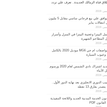
لاق قناة الزمالك الجديدة.. تعرف علي تردد
الزمالك يوافق علي بيع فرجاني ساسي مقابل 5 مليون
 انتقالات يناير
 البيتزا وعجينة البيتزا في المنزل وأسرار
ل المطاعم الشهيرة
اسعار ومواصفات ام جي MG6 موديل 2020 بالكامل
وعيوب السيارة
اسعار تجديد اشتراك نادي الشمس لعام 2020 ورسوم
الأبناء
ب الدوري الانجليزي بعد نهايه الدور الأول..
صدر بفارق 13 نقطه
ون الخدمة المدنية الجديد واللائحة التنفيذية
لقانون PDF