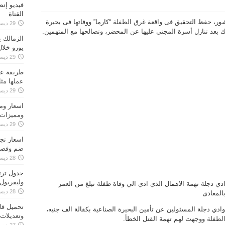
فيديو إنط
القناة
اشور، حفظ التحقيق فى واقعة
غرق الطفلة
“كارما” ووفاتها فى بحيرة
29 ديسمبر، 2019
 بعد تنازل أسرة المجني عليها عن المحضر، وتصالحها مع المتهمين.
يورو خلال
29 ديسمبر، 2019
طريقة عمل
عملها مث
29 ديسمبر، 2019
ومميزات 
29 ديسمبر، 2019
ضم وفصل 
28 ديسمبر، 2019
جدول ترتي
وليفربول يت
ي دجلة تهمة الاهمال الذي ادي الي وفاة طفلة تبلغ من العمر
28 ديسمبر، 2019
المعادى
تحميل قان
 من أفراد أمن نادي وادي دجلة المسئولين عن تأمين البحيرة الصناعية بكفالة الف جنيه،
وتعديلات ا
لطفلة
ووجهت لهم تهمة القتل الخطأ.