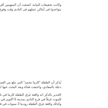
وكانت تحقيقات النيابة، كشفت أن المتهمين أفرا
يتواجدوا فى أماكن عملهم فى النادى وقت وقوع
دجلة بالمعادي، واختفت فجأة وبعد البحث عنها لمدة 4 ساعات، تم العثور علي جثتها طافية في بحيرة صناعية
وكذلك واقعة غرق الطفلة رودينا 3 سنوات في فرع النادي بالشيراتون في عام 2016.