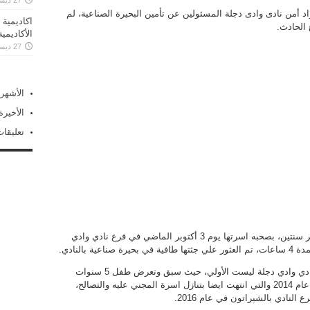
27 ديسمبر، 2019
د أمن نادى وادى دجلة المسئولين عن تأمين البحيرة الصناعية، لم
اكاديمية 
 الحادث.
الأكاديمي
27 ديسمبر، 2019
الأشهر
الأخيرة
تعليقا
يُذكر أن الطفلة “كارما محمد” التي تبلغ من العمر سنتين، بصحبه اسرتها يوم 3 أكتوبر الماضي في فرع نادي وادي
 بالنادي.
الجدير بالذكر انه واقعة غرق الطفلة كارما في نادي وادي دجلة ليست الأولي، حيث سبق وتعرض طفل 5 سنوات
للموت غرقاً في فرع النادي بمدينة 6 اكتوبر في عام 2014 والتي انتهت ايضا بتنازل اسرة المجني عليه والتصالح،