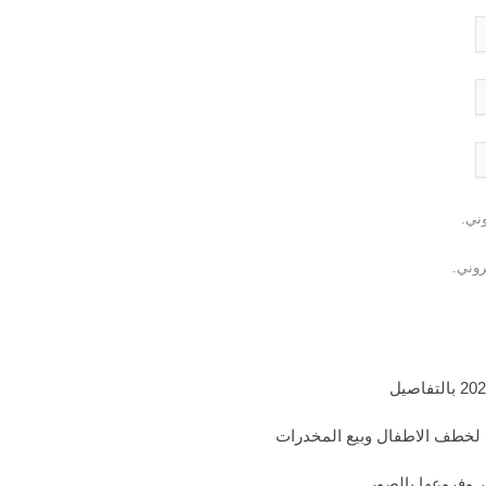
وني.
روني.
 لخطف الاطفال وبيع المخدرات
 وفروعها بالصور