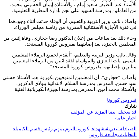
الأستاذ عبد اللطيف سعيد إمام ، والأستاذه إيمان الحسيني محمد،
من العاملين بمدرسة الشهيد على نجم بإدارة المطرية التعليمية.
وأضاف نائب وزير التربية والتعليم، أن الوفاة حدثت أثناء وجودهما
في فترة الأجازة الاستثنائية المقررة من رئاسة مجلس الوزراء.
وجاء ذلك بعد ساعات من إعلان الدكتور رضا حجازي، وفاة إثنين من
المعلمين بالجيزة، بعد إصابتهما بفيروس كورونا المستجد.
وقال نائب وزير التربية والتعليم، “أتقدم لجميع الزملاء المعلمين
بأسمى آيات التعازي والمواساة لفقد اثنين من الزملاء المعلمين
متأثرين بإصابتهما بفيروس كورونا المستجد”.
وأضاف “حجازي”، أن المعلمين المتوفيين بكورونا هما الأستاذ حسني
سيد حسن، المدرس بمدرسة السلام الابتدائية ببولاق الدكرور،
والأستاذ محمد أمين، المدرس بمدرسة الجيزة الكهربائية الفنية.
فيروس كورونا
شارك
قد يعجبك ايضا
المزيد عن المؤلف
اخبار عامة
الصيادلة تنعي 4 شهداء بكورونا اليوم بينهم رئيس قسم الكيمياء
التحليلية بجامعة فاروس