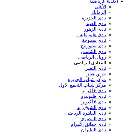
الأندية الرياضية
الأهلى
الزمالك
نادى الجزيرة
نادى الصيد
نادى الزهور
نادى هليوبوليس
نادى سموحة
نادى سبورتنج
نادى الشمس
رويال الرياضى
المعادى الرياضى
نادى النصر
جرين هيلز
مركز شباب الجزيرة
مركز شباب التجمع الاول
نادى 6 أكتوبر
نادى هليوليدو
نادى 6 أكتوبر
نادي الشيخ زايد
نادى القاهرة الرياضى
نادى المصرى
نادى حدائق الأهرام
نادى الطيران