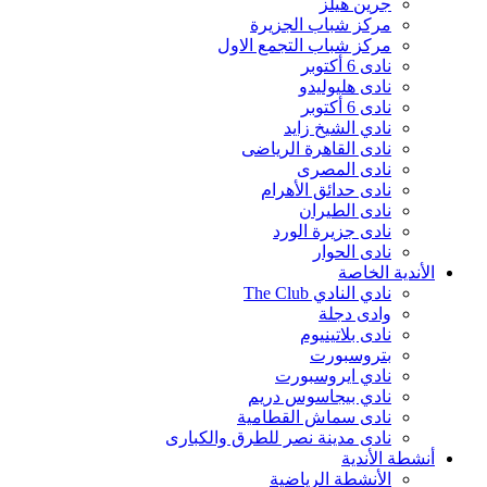
جرين هيلز
مركز شباب الجزيرة
مركز شباب التجمع الاول
نادى 6 أكتوبر
نادى هليوليدو
نادى 6 أكتوبر
نادي الشيخ زايد
نادى القاهرة الرياضى
نادى المصرى
نادى حدائق الأهرام
نادى الطيران
نادى جزيرة الورد
نادى الحوار
الأندية الخاصة
نادي النادي The Club
وادى دجلة
نادى بلاتينيوم
بتروسبورت
نادي ايروسبورت
نادي بيجاسوس دريم
نادى سماش القطامية
نادى مدينة نصر للطرق والكبارى
أنشطة الأندية
الأنشطة الرياضية