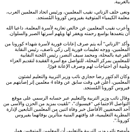
بالغربية.
ونعى خلف الزناتي، نقيب المعلمين، ورئيس اتحاد المعلمين العرب،
معلمة الكيمياء المتوفية بفيروس كورونا المُستجد.
وأعرب نقيب المعلمين عن خالص تعازيه لأسرة المعلمة، داعيا الله
أن يتغمدها بواسع رحمته ويغفر لها ويلهم أسرتها الصبر والسلوان.
وأكد “الزناتي” أنه يتم صرف إعانات فورية لأسرة شهداء كورونا من
المعلمين، ووجه تعليمات فورية إلى زكي ناصف، رئيس النقابة
الفرعية بالمحلة، ومحمد سيف النصر، رئيس اللجنة النقابية
للمعلمين بمركز المحلة، للتواصل مع أسرة الفقيدة لتقديم العزاء
وتلبية أي احتياجات لهم وصرف الإعانة فورًا.
وكان الدكتور رضا حجازي نائب وزير التربية والتعليم لشئون
المعلمين، أعلن في وقت سابق عن وفاة 4 معلمين إثر إصابتهم من
فيروس كورونا المُستجد.
وقال نائب وزير التربية والتعليم عبر حسابه الرسمي على موقع
التواصل الاجتماعي “فيسبوك”، “تلقيت بمزيد من الحزن والأسى من
أحد الصحفيين الأفاضل خبر وفاة اثنين من المعلمين التابعين لإدارة
المطرية التعليمية، قد وافتهم المنية متأثرين بوفاتهما بفيروس
كورونا.”.
وأوضح نائب وزير التربية والتعليم، أن المعلمين المتوفيين هما،