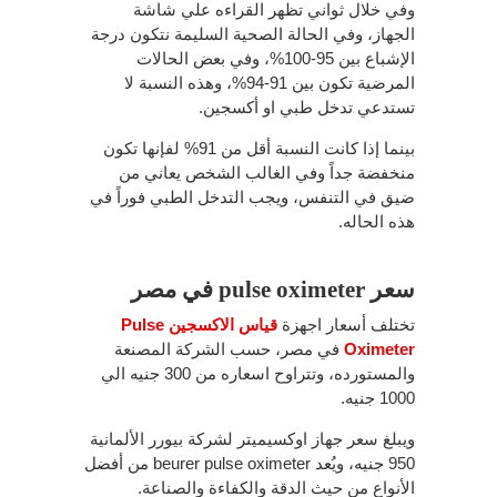
وفي خلال ثواني تظهر القراءه علي شاشة
الجهاز، وفي الحالة الصحية السليمة نتكون درجة
الإشباع بين 95-100%، وفي بعض الحالات
المرضية تكون بين 91-94%، وهذه النسبة لا
تستدعي تدخل طبي او أكسجين.
بينما إذا كانت النسبة أقل من 91% لفإنها تكون
منخفضة جداً وفي الغالب الشخص يعاني من
ضيق في التنفس، ويجب التدخل الطبي فوراً في
هذه الحاله.
سعر pulse oximeter في مصر
تختلف أسعار اجهزة
قياس الاكسجين Pulse
Oximeter
في مصر، حسب الشركة المصنعة
والمستورده، وتتراوح اسعاره من 300 جنيه الي
1000 جنيه.
ويبلغ سعر جهاز اوكسيميتر لشركة بيورر الألمانية
950 جنيه، ويُعد beurer pulse oximeter من أفضل
الأنواع من حيث الدقة والكفاءة والصناعة.