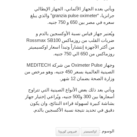
ويأتي بعده الجهاز الألماني، الجهاز الإيطالي
جرانزيا، “granzia pulse oximeter” والذي يبلغ
سعره في مصر بين 650 و 750 جنيه.
ويُعتبر جهاز قياس نسبة الأوكسجين بالدم و
ضربات القلب من روزماكس Rossmax SB100
من أكثر الأجهزة إنتشاراً وتبدأ اسعار اوكسيميتر
روزماكس من 650 الي 750 جنيه.
وجهاز Oximeter Pulse من شركة MEDITECH
الصينية العالمية بسعر 450 جنيه، وهو مرخص من
وزارة الصحة بضمان 12 شهر.
ويأتي بعد ذلك بعض الأنواع الصينية التي تتراوح
أسعارها بين 300 و500 جنيه، ويُراعي إختيار جهاز
بشاشة كبيرة لسهولة قراءة النتائج، وان يكون
دقيق في تحديد نتيجة نسبة الأكسجين بالدم.
الوسوم :
اوكسيميتر
فيروس كورونا