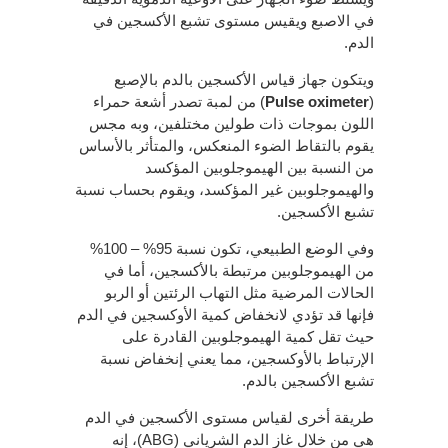
في الاصبع ويقيس مستوى تشبع الأكسجين في
الدم.
ويتكون جهاز قياس الأكسجين بالدم بالإصبع
(
Pulse oximeter
) من لمبة تصدر أشعة حمراء
اللون بموجات ذات طولين مختلفين، وبه مجس
يقوم بالتقاط الضوء المنعكس، والمتأثر بالأساس
من النسبة بين الهيموجلوبين المؤكسد
والهيموجلوبين غير المؤكسد، ويقوم بحساب نسبة
تشبع الأكسجين.
وفي الوضع الطبيعي، تكون نسبة 95% – 100%
من الهيموجلوبين مرتبطة بالأكسجين، أما في
الحالات المرضية مثل التهاب الرئتين أو الربو
فإنها قد تؤدي لانخفاض كمية الأوكسجين في الدم
حيث تقل كمية الهيموجلوبين القادرة على
الإرتباط بالأوكسجين، مما يعني إنخفاض نسبة
تشبع الأكسجين بالدم.
طريقة أخرى لقياس مستوى الأكسجين في الدم
هي من خلال غاز الدم الشرياني (ABG)، إنه