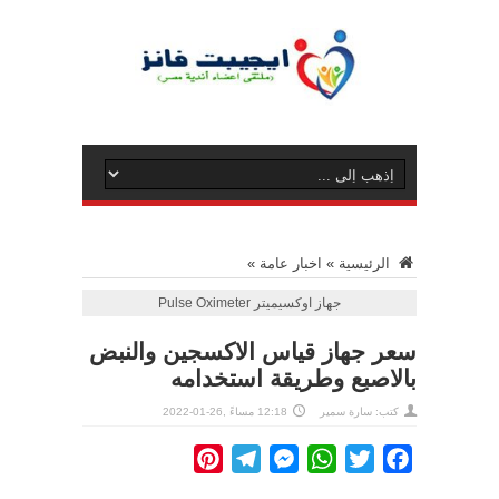
الرئيسية
»
اخبار عامة
»
جهاز اوكسيميتر Pulse Oximeter
سعر جهاز قياس الاكسجين والنبض
بالاصبع وطريقة استخدامه
كتب:
سارة سمير
12:18 مساءً ,26-01-2022
Pinterest
Telegram
Messenger
WhatsApp
Twitter
Facebook