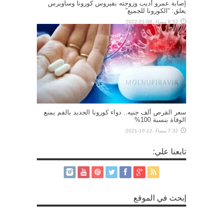
إصابة عمرو أديب وزوجته بفيروس كورونا وساويرس
يعلق: “الكورونا للجميع”
9:52 مساءً ,06-01-2022
سعر القرص ألف جنيه.. دواء كورونا الجديد بالفم يمنع
الوفاة بنسبة 100%
7:32 مساءً ,12-10-2021
تابعنا علي:
إبحث في الموقع