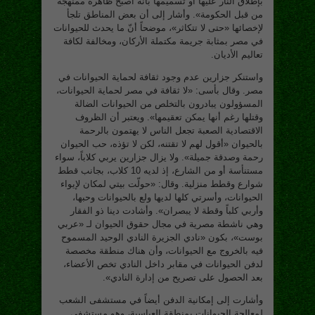
بإطلاق النار عليها أو تسميمها بأنه أصبح ظاهرة ممنهجة
من قبل الحكومة». وأشار إلى أن بعض المناطق تلجأ
لإخصائها «حتى لا تتكاثر»، موضحاً أنّ ما يحدث للحيوانات
في مصر بمثابة جريمة مكتملة الأركان، ومخالفة لكافة
تعاليم الأديان.
واستنكر جزارين عدم وجود ثقافة لحماية الحيوانات في
مصر. وقال بأسى: «لا ثقافة في مصر لحماية الحيوانات،
المسؤولون يبادرون بالتخلص من الحيوانات الضالة
وقتلها رغم أنها يمكن تعقيمها». ويعتبر أن الظروف
الاقتصادية الصعبة تجعل الناس لا يهتمون بالرحمة
بالحيوان «أقول لهم لا تقتنه، لكن لا تؤذه، حب الحيوان
رحمة وصدقة جميلة». ولا يزال جزارين يربي كلاباً، سواء
مستنأسة أو من الشارع، إذ لديه 10 كلاب، بجانب قطط
شوارع وقطط منزلية. وقال: «حولّت بيتي لمكان لإيواء
الحيوانات، وأسرتي كلها لديها ولع بالحيوانات وحبها،
وأربي كلباً وقطة لا يبصران». وأشادت دينا ذو الفقار
وهي ناشطة مصرية في مجال حقوق الحيوان لـ «عربي
بوست»، بكون «نادي الجزيرة النادي الوحيد المسموح
فيه بالخروج مع الحيوانات، وأن هناك منطقة مخصصة
لدفن الحيوانات في مقابر داخل النادي تخص الأعضاء،
بعد الحصول على تصريح من إدارة النادي».
وأشارت إلى إمكانية الدفن أيضاً في مستشفى الشعب
لمعالجة الحيوانات بمنطقة العباسية، وهو مستشفى