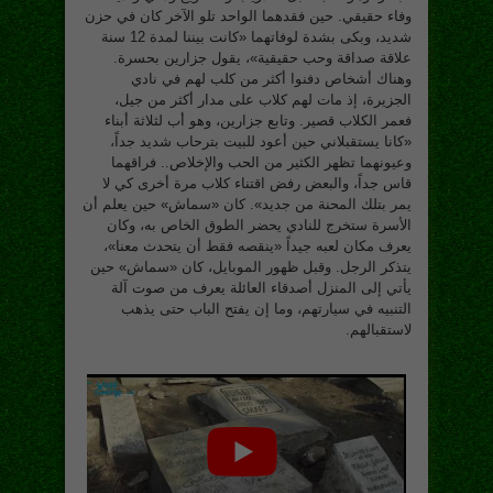
وفاء حقيقي. حين فقدهما الواحد تلو الآخر كان في حزن
شديد، وبكى بشدة لوفاتهما «كانت بيننا لمدة 12 سنة
علاقة صداقة وحب حقيقية»، يقول جزارين بحسرة.
وهناك أشخاص دفنوا أكثر من كلب لهم في نادي
الجزيرة، إذ مات لهم كلاب على مدار أكثر من جيل،
فعمر الكلاب قصير. وتابع جزارين، وهو أب لثلاثة أبناء
«كانا يستقبلاني حين أعود للبيت بترحاب شديد جداً،
وعيونهما تظهر الكثير من الحب والإخلاص.. فراقهما
قاس جداً، والبعض رفض اقتناء كلاب مرة أخرى كي لا
يمر بتلك المحنة من جديد». كان «سماش» حين يعلم أن
الأسرة ستخرج للنادي يحضر الطوق الخاص به، وكان
يعرف مكان لعبه جيداً «ينقصه فقط أن يتحدث معنا»،
يتذكر الرجل. وقبل ظهور الموبايل، كان «سماش» حين
يأتي إلى المنزل أصدقاء العائلة يعرف من صوت آلة
التنبيه في سيارتهم، وما إن يفتح الباب حتى يذهب
لاستقبالهم.