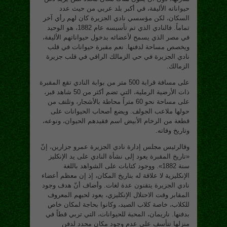
حيواناته الأليفة، في أكبر بلد عربي من حيث عدد
السكان، لكن مؤسسي نادي الجزيرة كان لهم رأي آخر
تماماً. فالنادي الذي تم تأسيسه عام 1882، هو الوحيد
في مصر الذي يسمح لأعضائه بدخول حيواناتهم الأليفة،
ويخصص مساحة لدفنها. نعم مقبرة حيوانات في قلب
نادي الجزيرة في حي الزمالك الراقي في قلب جزيرة
الزمالك.
على مسافة قرابة 500 متر من بوابة النادي تقع المقبرة
ذات الأرضية الرملية، التي تضم أكثر من 50 شاهد قبر،
على مساحة نحو 60 متراً محاطة بالأشجار، وتلتف من
حولها ملاعب الجولف. ويضع أصحاب الحيوانات على
قطعة من الرخام الأبيض اسم فقيدهم الحيوان، ونوعه،
وتاريخ وفاته.
وقالرئيس مجلس إدارة نادي الجزيرة عمرو جزارين، إنّ
«تاريخ المقبرة يعود إلى نشأة النادي على يد الإنكليز
سنة 1882». ووجود كتابات على الشواهد باللغة
الإنكليزية لا علاقة له بتاريخ المكان، إذ إن معظم أعضاء
نادي الجزيرة يتقنون عدة لغات. وأضاف أنّ هدف وجود
المقابر وقت الاحتلال الإنكليزي، يعود لحبهم المعروف
للكلاب، خاصة كلاب الصيد، وكانوا بحاجة لمكان خاص
بدفنها. ناريمان، المحبة للحيوانات، التي تربي قطاً في
منزلها تتأسف على عدم وجود مكان محدد لدفن