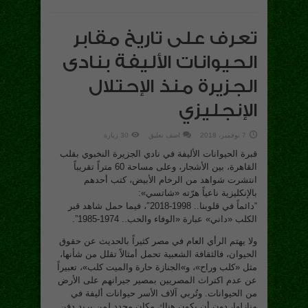
تعرف على تاريخ مقابر
الحيوانات الأليفة بنادى
الجزيرة منذ الإحتلال
الإنجليزي
7 نوفمبر، 2018
اضف تعليق
30 زيارة
قبرة الحيوانات الأليفة في نادي الجزيرة النخبوي بقلب
القاهرة، بين الأشجار، وعلى مساحة 60 متراً تقريباً
انتشرت شواهد من الرخام الأبيض، كتب أحدهم
بالإنكليزية ناعياً هرّته «شاتسي»:
“دائماً في قلوبنا.. 1998-2018″، فيما حمل شاهد قبر
الكلب «داني» عبارة «الوفاء والحب.. 1974-1985”.
ولا يهتم الرأي العام في مصر كثيراً بالحديث عن حقوق
الحيوان، فالثقافة الشعبية تحمل أمثالاً تقلل من شأنها،
مثل «كلب وراح»، و»الجنازة حارة والميت كلب»، تعبيراً
عن عدم اكتراث المصريين بمصير جيرانهم على الأرض
من الحيوانات. وتُربي آلاف الأسر حيوانات أليفة في
منازلها، دون أن يكون هناك مكان محدد لمن يريد دفن