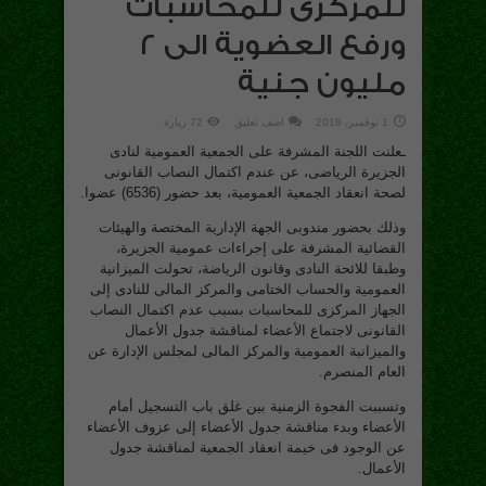
للمركزى للمحاسبات
ورفع العضوية الى 2
مليون جنية
1 نوفمبر، 2018
اضف تعليق
72 زيارة
ـعلنت اللجنة المشرفة على الجمعية العمومية لنادى
الجزيرة الرياضى، عن عندم اكتمال النصاب القانونى
لصحة انعقاد الجمعية العمومية، بعد حضور (6536) عضوا.
وذلك بحضور مندوبى الجهة الإدارية المختصة والهيئات
القضائية المشرفة على إجراءات عمومية الجزيرة،
وطبقا للائحة النادى وقانون الرياضة، تحولت الميزانية
العمومية والحساب الختامى والمركز المالى للنادى إلى
الجهاز المركزى للمحاسبات بسبب عدم اكتمال النصاب
القانونى لاجتماع الأعضاء لمناقشة جدول الأعمال
والميزانية العمومية والمركز المالى لمجلس الإدارة عن
العام المنصرم.
وتسببت الفجوة الزمنية بين غلق باب التسجيل أمام
الأعضاء وبدء مناقشة جدول الأعضاء إلى عزوف الأعضاء
عن الوجود فى خيمة انعقاد الجمعية لمناقشة جدول
الأعمال.