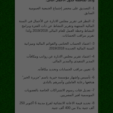
وذلك لمناقشة جدول الأعمال التالى:
1- التصديق على محضر إجتماع الجمعية العمومية
السابق.
2- النظر فى تقرير مجلس الادارة عن الأعمال فى السنة
المالية المنتهية وتقرير النشاط عن ذات الفترة وبرامج
النشاط وخطة العمل للعام المالى 2019/2018 وكذا
تقرير مراقب الحسابات.
3- اعتماد الحساب الختامى والقوائم المالية وميزانية
السنة المالية الجديدة 2019/2018.
4- اعتماد تقرير مجلس الادارة عن رواتب ومكافآت
المدير التنفيذى والمدير المالى.
5- تعيين مراقب الحسابات وتحديد مكافآته.
6- تأسيس واشهار مؤسسة خيرية باسم “جزيرة الخير”
هدفعها رعاية العاملين وأسرهم بالنادى
7- تعديل فئات رسوم الاشتراكات الخاصة بالعضويات
الموسمية لغير المصريين.
8- تحديد قيمة الاعانة الانشائية لفرع مدينة 6 أكتوبر 250
ألف جنية بدلا من 400 ألف جنية.