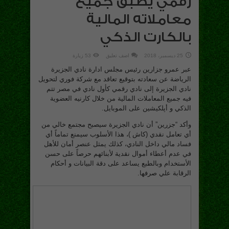
رقمي يطبق جميع
معاملاته المالية
بالكارت الذكي
25 ديسمبر، 2018
اضف تعليق
53 زيارة
عبر عمرو جزارين رئيس مجلس ادارة نادي الجزيرة
الرياضة عن سعادته بتوقيع تعاقد مع شركة فوري لتحويل
نادي الجزيرة إلى نادي رقمي كأول نادي في مصر تتم
فيه جميع المعاملات المالية من خلال كارنيه العضوية
الذكي و أپلكيشين على الموبايل.
وأكد “جزرين” أن نادي الجزيرة سيصبح مجتمع خالي من
أي تعامل نقدي (كاش )، هذا الأسلوب سيمنع تماماً أي
فساد مالي داخل النادي، كذلك يمثل عنصر أمان للأهل
في عدم أعطاء أموال نقدية لأبنائهم حرصاً على حسن
الأستخدام وبالطبع يساعد على دقة البيانات و أحكام
الرقابة علي صرفها.