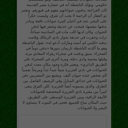
حكومي. وتؤكد الناشطة أنه في حضارة مصر القديمة
كان الفراعنة يدفنون حيواناتهم معهم في قبورهم. وتعتبر
ذو الفقار أن الرحمة لا يجب أن تفرق، وليست حكراً
على البشر، تجد في أحيان كثيرة حيوانات نافقة وتبادر
بدفنها بنفسها، فتبحث عن حديقة وتحفر فيها لدفن
الحيوان. وكان لديها كلب مات في السادسة صباحاً،
نزلت وحفرت في حديقة بجوار نادي الزمالك وقامت
بدفنه «لكنني لم أنسه ومازلت أدعو له»، تقول الناشطة.
وهو ما أكدته الناشطة ناريمان بدورها «ندفن دوماً في
الصحراء. سبق ودفنت في صحراء زهراء المعادي مرة،
وقبلها محمية وادي دجلة، ومرة أخرى في الصحراء على
الطريق الدائري». وتعتبر فكرة وجود مكان محدد لدفن
الحيوانات في نادي الجزيرة شيئاً جيداً جداً ومريحاً نفسياً
لأي شخص عنده حيوان أليف. ويشيع بين المصريين دفن
الحيوانات في حدائق المنازل وفي الرصيف الفاصل بين
الطرق، والذي يسمونه أيضاً الجزيرة. لكن الفرق يبقى
كبيراً بين مقبرة نادي الجزيرة المخصصة للحيوانات
الأليفة الراقية، وبين الجزيرة الوسطى على الطريق،
حيث المكان مباح للجميع، فحتى في الموت لا يتساوى لا
البشر ولا الحيوانات.