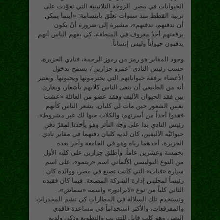
الحيوانات في مصر. الزوجة الثلاثينية التي تعوّدت على
تربية القطط منذ سنوات تعلّق بابتسامة: «أينما يمكن
أن ندفنهم، ندفنهم»، مشيرة إلى ضرورة أنّ يكون
برفقتهم أحدٌ معروف في المنطقة، كي يفهم الناس أنهم
يدفنون حيواناً وليس إنساناً.
وجود المقابر هو رمز من رموز الرحمة، فنادي الجزيرة،
حسب رئيس النادى “عمرو جزارين”، يسمح بدخول
الأعضاء برفقة حيواناتهم التي يحترمونها ويحبونها. ويعتبر
أنه من الطبيعي أن ينعى الناس كلابهم بأشعار، ويقارن
بين فقد الحيوان الأليف وفقد عضو من العائلة «عشت
نفس الشعور حين مات لي كلبان، يشعر الناس كأنهم
فقدوا أحداً من أسرتهم، والكلاب حبها لك غير مشروط».
رئيس النادي بدا على وجه التأثر وهو يأخذنا لمقرّ دفن
حيوانَيْه الأليفين، كان لديه كلبان دفنهما في مقابر نادي
الجزيرة، أحدهما رباه وهو في الجامعة وآخر بعده
بخمسة وعشرين عاماً. وأطلق جزارين على كلبه الأول
من النوع البوليسي الألماني اسم «ريتمو»، على اسم
سيارة «فيات» التي كانت تصنع في مصر، ووالده كان
رئيساً لمجلس إدارة الشركة المصنعة. فيما كان فقيده
الثاني كلباً من نوع «لابرادور» واسمه «سماش»،
وتستخدم تلك السلالة في المطارات كي تشم المخدرات
والمفرقعات، والأكثر استخداماً في مساعدة فاقدي
البصر، وهو كلب قابل للتدريب والتطويع وذكي ولديه