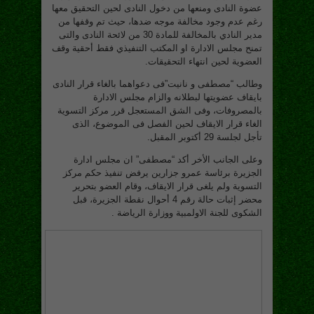
عضوة النادى ومنعها من دخول النادى لحين التحقيق معها
رغم عدم وجود مخالفة موجه ضدها، حيث تم وقفها من
مدير النادي بالمخالفة للمادة 30 من لائحة النادى والتى
تمنح مجلس الادارة او المكتب التنفيذي فقط أحقية وقف
العضوية لحين انتهاء التحقيقات.
وطالب “مصطفى و نانيت”فى دعواهما بالغاء قرار النادى
بايقاف عضويتها لبطلانه والزام مجلس الادارة
بالمصروفات، وفى الشق المستعجل قرر مركز التسوية
الغاء قرار الايقاف لحين الفصل فى الموضوع، الذى
تأجل لجلسة 29 أكتوبر المقبل.
وعلى الجانب الأخر أكد “مصطفى” ان مجلس ادارة
الجزيرة برئاسة عمرو جزارين يرفض تنفيذ حكم مركز
التسوية ولم يلغى قرار الايقاف، وقام العضو بتحرير
محضر إثبات حالة رقم 4 أحوال نقطة الجزيرة، قبل
الشكوى للجنة الاولمبية ووزارة الرياضة .