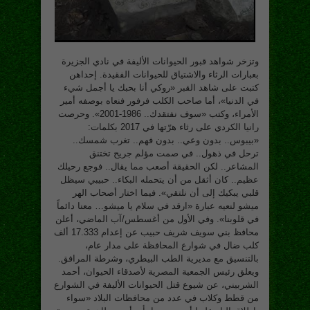
وتزخر شواهد قبور الحيوانات الأليفة في نادي الجزيرة
بعبارات الرثاء والاشتياق للحيوانات الفقيدة. إحداهن
كتبت على شاهد القبر «روكي أنا بحبك يا أجمل شيء
في الدنيا»، أما صاحب الكلب فرفور فنعاه بوصفه أمير
الأمراء، وكتب «سوف نفتقدك.. 1986-2001». وحرصت
رانيا الكردي على رثاء هرّتها في 2017 بكلمات:
«بيبوس.. بدون وعي.. بدون فهم.. تغرب شمسك..
ترحل في ذهول.. في صمت مؤلم جريح تختنق
المشاعر.. لكن الحقيقة أصعب مما يقال.. فوجع رحيلك
عظيم.. كان أثقل من أن يتحمله البكاء.. حبيبي سيظل
قلبي يبكيك إلى أن نلتقي». فيما اختار أصحاب الهر
ميشو لنعيه عبارة «ارقد في سلام يا ميشو… معنا دائماً
في قلوبنا». وفي الأول من أغسطس/آب الماضي، أعلن
محافظ بني سويف شريف حبيب عن إعدام 17.333 ألف
كلب ضال في شوارع المحافظة على مدار عام،
بالتنسيق مع مديرية الطب البيطري، وشرطة المرافق.
ويعلق رئيس الجمعية المصرية لأصدقاء الحيوان، أحمد
الشربيني، عن شيوع قتل الحيوانات الأليفة في الشوارع
من قطط وكلاب في عدد من محافظات البلاد «سواء