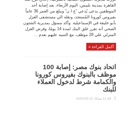
القاهرة بمدينة بلبيس، اليوم الأربعاء، بعد إصابة أحد
الموظفين يدعى يُدعي “ع ا ن” ويبلغ من العمر 36 عاماً
بفيروس كورونا المُستجد، ونقله الي مستشفى العزل
بأبو خليفة في الإسماعيلية. وأكد مسؤل بمديرية الشئون
الصحي أنه تقرر غلق البنك لمدة 14 يومًا، وفرض العزل
المنزلي علي 28 موظف، مع التنبيه عليهم بعدم ...
أكمل القراءة »
اتحاد بنوك مصر: إصابة 100
موظف بالبنوك بفيروس كورونا
والكمامة شرط لدخول العملاء
للبنك
11:49 صباحًا ,12-05-2020