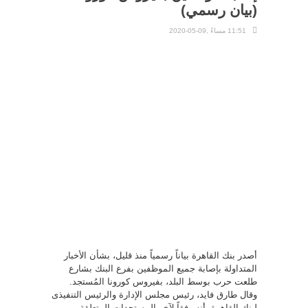
(بيان رسمي)
11:51 مساءً ,09-05-2020
أصدر بنك القاهرة بياناً رسمياً منذ قليل، بشأن الأخبار
المتداولة بإصابة جميع الموظفين بفرع البنك بشارع
طلعت حرب بوسط البلد، بفيروس كورونا المُستجد.
وقال طارق فايد، رئيس مجلس الإدارة والرئيس التنفيذى
لبنك القاهرة، أنه وفقاً لآخر المستجدات المتعلقة