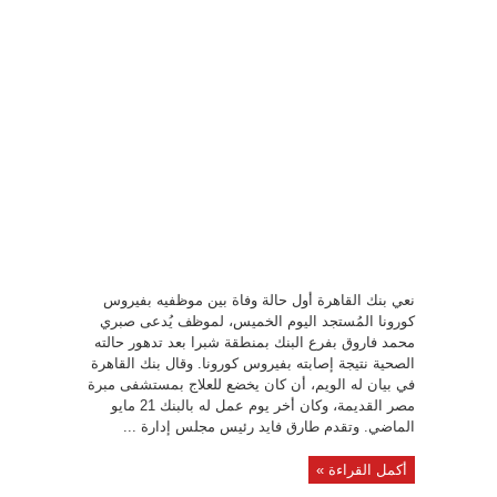
نعي بنك القاهرة أول حالة وفاة بين موظفيه بفيروس
كورونا المُستجد اليوم الخميس، لموظف يُدعى صبري
محمد فاروق بفرع البنك بمنطقة شبرا بعد تدهور حالته
الصحية نتيجة إصابته بفيروس كورونا. وقال بنك القاهرة
في بيان له الويم، أن كان يخضع للعلاج بمستشفى مبرة
مصر القديمة، وكان أخر يوم عمل له بالبنك 21 مايو
الماضي. وتقدم طارق فايد رئيس مجلس إدارة ...
أكمل القراءة »