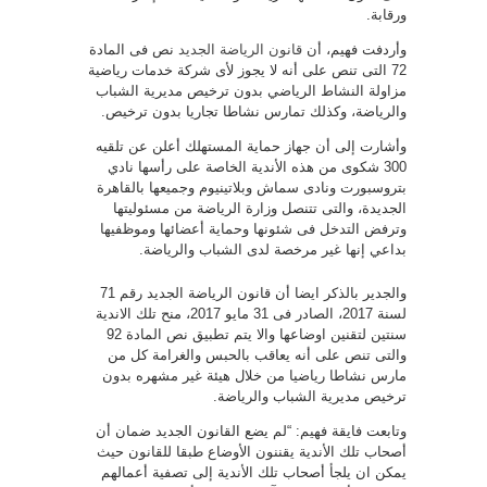
ورقابة.
وأردفت فهيم، أن
قانون الرياضة الجديد
نص فى المادة
72 التى تنص على أنه لا يجوز لأى شركة خدمات رياضية
مزاولة النشاط الرياضي بدون ترخيص مديرية الشباب
والرياضة، وكذلك تمارس نشاطا تجاريا بدون ترخيص.
وأشارت إلى أن جهاز حماية المستهلك أعلن عن تلقيه
300 شكوى من هذه الأندية الخاصة على رأسها نادي
بتروسبورت ونادى سماش وبلاتينيوم وجميعها بالقاهرة
الجديدة، والتى تتنصل وزارة الرياضة من مسئوليتها
وترفض التدخل فى شئونها وحماية أعضائها وموظفيها
بداعي إنها غير مرخصة لدى الشباب والرياضة.
والجدير بالذكر ايضا أن قانون الرياضة الجديد رقم 71
لسنة 2017، الصادر فى 31 مايو 2017، منح تلك الاندية
سنتين لتقنين اوضاعها والا يتم تطبيق نص المادة 92
والتى تنص على أنه يعاقب بالحبس والغرامة كل من
مارس نشاطا رياضيا من خلال هيئة غير مشهره بدون
ترخيص مديرية الشباب والرياضة.
وتابعت فايقة فهيم: “لم يضع القانون الجديد ضمان أن
أصحاب تلك الأندية يقننون الأوضاع طبقا للقانون حيث
يمكن ان يلجأ أصحاب تلك الأندية إلى تصفية أعمالهم