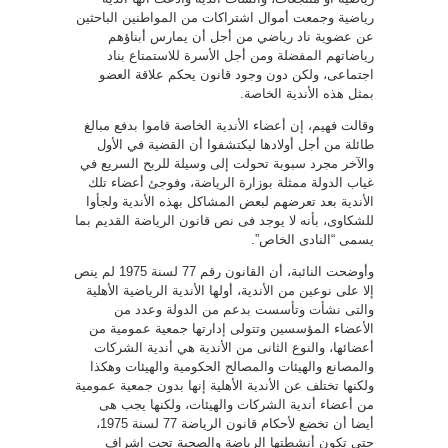
رياضية وجمعت أموال اشتراكات من المواطنين الباحثين
عن عضوية ناد رياضي من أجل أن يمارس أبناؤهم
رياضاتهم المفضلة ومن أجل الأسرة للاستمتاع بناد
اجتماعى، ولكن دون وجود قانون يحكم علاقة العضو
بمثل هذه الأندية الخاصة.
وقالت فهيم، إن أعضاء الأندية الخاصة قاموا بدفع مبالغ
طائلة من أجل أولادها ليكتشفوا أن القضية في الأول
والآخر مجرد سبوبة تحولت إلى وسيلة للربح السريع في
غياب الدولة ممثلة بوزارة الرياضة، وفوجئ أعضاء تلك
الأندية بعد تعرضهم لبعض المشاكل بهذه الأندية ولجأوا
للشكاوى، بأنه لا يوجد فى نص قانون الرياضة القديم بما
يسمى “النادى الخاص”.
وأوضحت النائبة، أن القانون رقم 77 لسنة 1975 لم ينص
إلا على نوعين من الأندية، أولها الأندية الرياضية الأهلية
والتى نشأت وتأسست بدعم من الدولة وعدد من
الأعضاء المؤسسين وتتولى إدارتها جمعية عمومية من
أعضائها، والنوع الثانى من الأندية هي أندية الشركات
والمصانع والهيئات والمصالح الحكومية والهيئات وهكذا
ولكنها تختلف عن الأندية الأهلية إنها بدون جمعية عمومية
من أعضاء أندية الشركات والهيئات، ولكنها يجب هى
أيضا أن تخضع لأحكام قانون الرياضة 77 لسنة 1975،
حتى تكون أنشطتها الرياضة والصحية تحت إشراف