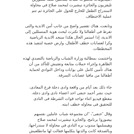
تليفزيون والجائزة تيشيرت لمحمد صلاح في محاولة
لاستدراج الطفل للخارج للحول على الجائزة ثم تتم
عملية الاختطاف.
وتابعت، هناك تقصير واضح من جانب أمن الاندية والتى
تفرط فى أطفالنا ولا تكترث لبحث هوية المتسللين إلى
الاندية، إذا استمر الحال هكذا سنجد الاندية الرياضية
وكرا لعصابات خطف الأطفال، وارض خصبة لتنفيذ هذه
المخططات.
واختتمت بمطالبة وزارة الشباب والرياضة بالتصدي لهذه
الظاهرة وإجراء حملات متابعة وتفتيش للتأكد من أن
هناك تأمين كامل على بوابات وداخل النوادي لحماية
أطفالنا من مافيا عصابات السرقة.
جاء ذلك بعد أيام من واقعة وادى دجلة فرع المعادى،
حيث نشر أحمد حنفى احد اعضاء نادى وادى دجلة،
مقطع فيديو اثناء تواجد قوات الشرطة فى النادى
للتحقيق فى محاوله خطف ابنته.
وقال “حنفى”، “ان مجموعة شباب عاملين نفسهم
بيصوروا برنامج، والجايزة تيشيرت لمحمد صلاح
وهيسلمها مندوب بره النادي في محاولة لا ستدراجها،
وبالصدفة كانت والدتها بتكلمها فقالت لها ماتطلعيش