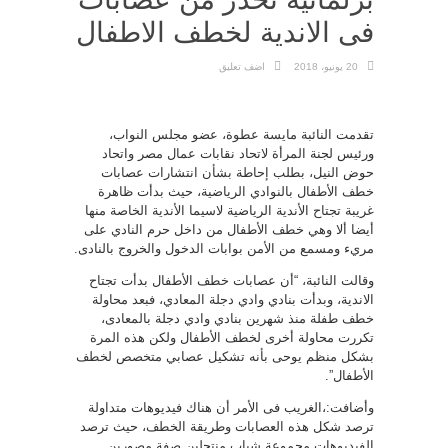
فى الاندية لخطف الاطفال
20 يونيو، 2018
اضف تعليق
تقدمت النائبة مايسة عطوة، عضو مجلس النواب،
ورئيس لجنة المرأة لاتحاد نقابات عمال مصر واتحاد
حوض النيل، بطلب إحاطة بشأن انتشارات عصابات
خطف الأطفال بالنوادي الرياضية، حيث بدأت ظاهرة
غريبة تجتاح الأندية الرياضية لاسيما الأندية الخاصة منها
أيضا ألا وهي خطف الأطفال من داخل حرم النادي على
مريء ومسمع من الأمن بوابات الدخول والخروج بالنادى.
وقالت النائبة، “أن عصابات خطف الأطفال بدأت تجتاح
الاندية، وبدأت بنادي وادي دجلة المعادي، فبعد محاولة
خطف طفلة منذ شهرين بنادي وادي دجلة بالمعادى،
تكررت محاولة أخرى لخطف الأطفال ولكن هذه المرة
بشكل منظم يوحى بأنه تشكيل عصابي متخصص لخطف
الأطفال”.
وأضافت:،الغريب فى الأمر أن هناك فيديوهات متداولة
ترصد شكل هذه العصابات وطريقة الخطف، حيث ترصد
الفيديوهات مجموعة شباب منتحلين صفة مصورين