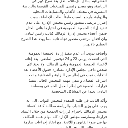
العشوائية” بنادى الزمالك، الذي يعد صرح كبير في
الرياضة، وهو مصدر رئيسي للمنتخبات القومية والرياضة
المصرية في مختلف الألعاب والمسابقات المحلية
والدولية، وأرجع السبب طبقاً لطلب الإحاطة بسبب
إصرار مرتضى منصور رئيس مجلس الإدارة على عدم
تنفيذ إرادة الجمعية العمومية فى اختيارها هانى العتال
ضمن أعضاء مجلس إدارة الزمالك كنائب رئيس للنادى،
وان افعال مرتضى منصور تجاه نائبه مما يهدد هذا الصرح
العظيم بالانهيار.
وأضاف بدوى، أن عدم تنفيذ إرادة الجمعية العمومية
التي انعقدت يومي 23 و 24 نوفمبر الماضي، يعد إهانة
لأعضاء الجمعية العمومية ونادى الزمالك، ولا يحق لأي
شخص داخل مجلس الإدارة مصادرة حقوق الأعضاء بعد
انتخابات تمت في إطار من النزاهة والشفافية و تحت
اشراف القضاء، و تبقي مهمة المجلس الحالى تنفيذ
قرارات الجمعية في إطار العمل الجماعى ومصلحة
النادى، بعيدا عن المشاكل الشخصية.
وأكد النائب في طلبه المقدم لمجلس النواب، الى انه
يجب علي وزير الشباب والرياضة مطالبة كافة أعضاء
مجلس الزمالك باحترام قرارات الجمعية من خلال اعتماد
قرارها، وممارسة مجلس الإدارة كله مهام عمله المكلف
بها فى ضوء القانون واللائحة، مع اتخاذ إجراءات صارمة
ضد من يخالف اللوائح والقانون.