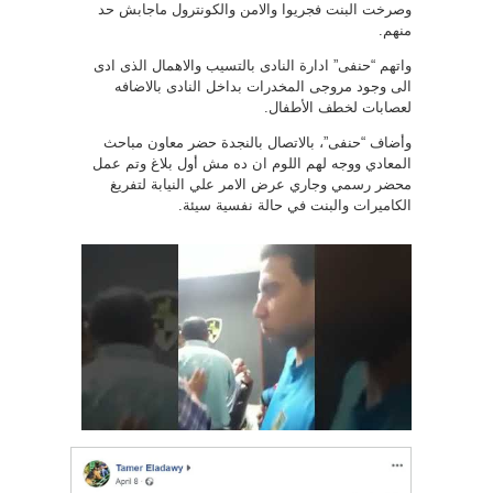
وصرخت البنت فجريوا والامن والكونترول ماجابش حد
منهم.
واتهم “حنفى” ادارة النادى بالتسيب والاهمال الذى ادى
الى وجود مروجى المخدرات بداخل النادى بالاضافه
لعصابات لخطف الأطفال.
وأضاف “حنفى”، بالاتصال بالنجدة حضر معاون مباحث
المعادي ووجه لهم اللوم ان ده مش أول بلاغ وتم عمل
محضر رسمي وجاري عرض الامر علي النيابة لتفريغ
الكاميرات والبنت في حالة نفسية سيئة.