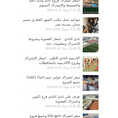
اسعار اشتراك فروع نادى وادى دجلة
والتقسيط والإشتراك السنوي
7:13 مساءً ,17-01-2020
مواعيد عمل مكتب الشهر العقاري سيتي
ستارز بمدينة نصر
11:01 مساءً ,05-10-2023
نادي النادي.. اسعار العضوية وشروط
الاشتراك ومعلومات عنه
10:09 مساءً ,29-08-2019
اكاديمية النادي الاهلي.. اسعار الإشتراك
وفروع الأكاديمية بالمحافظات
2:24 مساءً ,27-12-2019
سعر اشتراك جولدز جيم Gold’s Gym
جميع الفروع
4:52 مساءً ,07-04-2023
تعرف علي نادي النادي فرع اكتوبر
واشتراك العضوية
12:08 مساءً ,25-08-2019
سعر اشتراك h2o gym وجميع فروع