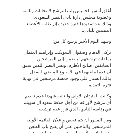
أغلق أمس الخميس باب الترشح لانتخابات رئاسة
وعضوية مجلس إدارة نادي النصر السعودي،
وذلك بعد تمديدها فترة جديدة إثر طلب الأعضاء
الذهبيين للنادي.
وشهد اليوم الأخير ترشح كل من:
تركي الدهام وصفوان السويكت وإبراهيم العثمان
بملفات ترشحهم لينضموا إلى المرشحين
السابقين، صالح الأطرم، ونصر النصر اللذين سبق
أن قدما ملفيهما في الأسبوع الماضي ليسدل
بذلك الستار على وجود خمسة مرشحين في نهاية
فترة التقديم.
وكانت الفترتان الأولى والثانية شهدتا عدم تقديم
أي مرشح لأوراقه من أجل خلافة سعود آل سويلم
في رئاسة النادي، الذي قرر عدم ترشحه.
ومن المقرر أن يتم فحص وإعلان القائمة الأولية
للمرشحين والناخبين على أن يفتح باب الطعن
ضد القائمة الأولية للمرشحين، ويتم النظر في