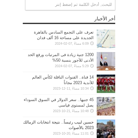
أخر الأخبار
تعرف على التجمع السادس بالقاهرة
الجديدة على مساحة 16 ألف فدان
6:09 مساءً ,07-02-2024
1200 جنية زيادة فى المرتبات ورفع الحد
الأدنى للأجور بنسبة 50%
5:29 مساءً ,07-02-2024
14 قناة.. القنوات الناقلة لكأس العالم
للأندية 2023 مجاناً
10:34 مساءً ,11-12-2023
45 جنيها.. سعر الدولار في السوق السوداء
يصل لمستوى قياسى
10:48 مساءً ,21-10-2023
حسين لبيب رئيساً.. نتيجة انتخابات الزمالك
2023 بالأصوات
11:01 مساءً ,20-10-2023