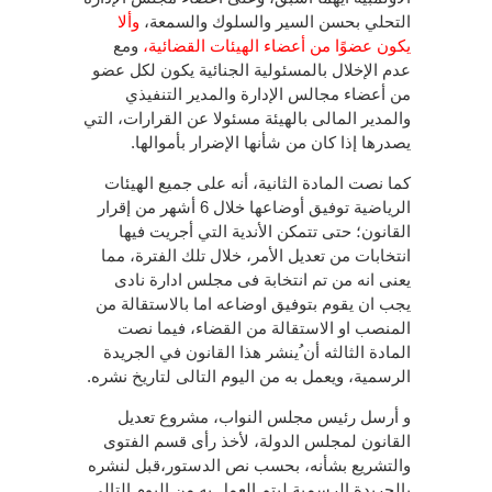
التحلي بحسن السير والسلوك والسمعة،
وألا
يكون عضوًا من أعضاء الهيئات القضائية،
ومع
عدم الإخلال بالمسئولية الجنائية يكون لكل عضو
من أعضاء مجالس الإدارة والمدير التنفيذي
والمدير المالى بالهيئة مسئولا عن القرارات، التي
يصدرها إذا كان من شأنها الإضرار بأموالها.
كما نصت المادة الثانية، أنه على جميع الهيئات
الرياضية توفيق أوضاعها خلال 6 أشهر من إقرار
القانون؛ حتى تتمكن الأندية التي أجريت فيها
انتخابات من تعديل الأمر، خلال تلك الفترة، مما
يعنى انه من تم انتخابة فى مجلس ادارة نادى
يجب ان يقوم بتوفيق اوضاعه اما بالاستقالة من
المنصب او الاستقالة من القضاء، فيما نصت
المادة الثالثه أن ُينشر هذا القانون في الجريدة
الرسمية، ويعمل به من اليوم التالى لتاريخ نشره.
و أرسل رئيس مجلس النواب، مشروع تعديل
القانون لمجلس الدولة، لأخذ رأى قسم الفتوى
والتشريع بشأنه، بحسب نص الدستور،قبل لنشره
بالجريدة الرسمية ليتم العمل به من اليوم التالى