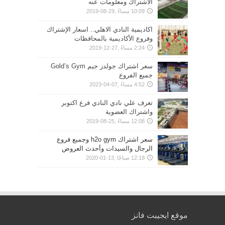
الاشتراك ومعلومات عنه
10:09 مساءً ,29-08-2019
اكاديمية النادي الاهلي.. اسعار الإشتراك
وفروع الأكاديمية بالمحافظات
2:24 مساءً ,27-12-2019
سعر اشتراك جولدز جيم Gold’s Gym
جميع الفروع
4:52 مساءً ,07-04-2023
تعرف علي نادي النادي فرع اكتوبر
واشتراك العضوية
12:08 مساءً ,25-08-2019
سعر اشتراك h2o gym وجميع فروع
الرجال والسيدات وأحدث العروض
12:18 صباحًا ,13-01-2020
موقع ايجيبت فانز