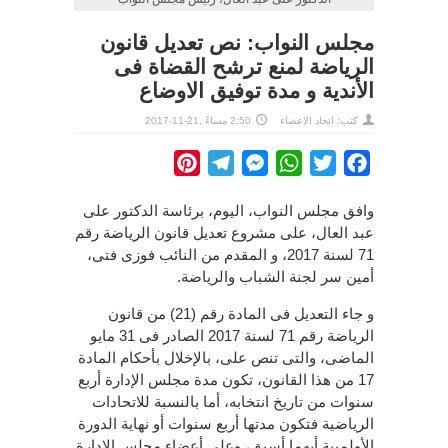
مجلس النواب: نص تعديل قانون
الرياضة لمنع ترشح القضاة فى
الأندية و مدة توفيق الاوضاع
كتب: اتحاد الاعضاء
2:50 مساءً ,21-11-2017
Pinterest
Telegram
Messenger
WhatsApp
Twitter
Facebook
وافق مجلس النواب، اليوم، برئاسة الدكتور على
عبد العال، على مشروع تعديل قانون الرياضة رقم
71 لسنة 2017، و المقدم من النائب فوزى فتى،
أمين سر لجنة الشباب والرياضة.
و جاء التعديل فى المادة رقم (21) من قانون
الرياضة رقم 71 لسنة 2017 الصادر فى 31 مايو
الماضى، والتى تنص على، بالإخلال بأحكام المادة
17 من هذا القانون، تكون مدة مجلس الإدارة أربع
سنوات من تاريخ انتخابه، أما بالنسبة للاتحادات
الرياضية فتكون مدتها أربع سنوات أو نهاية الدورة
الأولمبية أيهما أسبق، وعلى أعضاء مجلس الإدارة