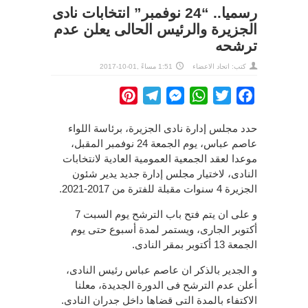
رسميا.. “24 نوفمبر” انتخابات نادى
الجزيرة والرئيس الحالى يعلن عدم
ترشحه
كتب: اتحاد الاعضاء
1:51 مساءً ,01-10-2017
Pinterest
Telegram
Messenger
WhatsApp
Twitter
Facebook
حدد مجلس إدارة نادى الجزيرة، برئاسة اللواء
عاصم عباس، يوم الجمعة 24 نوفمبر المقبل،
موعدا لعقد الجمعية العمومية العادية لانتخابات
النادى، لاختيار مجلس إدارة جديد يدير شئون
الجزيرة 4 سنوات مقبلة للفترة من 2017-2021.
و على ان يتم فتح باب الترشح يوم السبت 7
أكتوبر الجارى، ويستمر لمدة أسبوع حتى يوم
الجمعة 13 أكتوبر بمقر النادى.
و الجدير بالذكر ان عاصم عباس رئيس النادى،
أعلن عدم الترشح فى الدورة الجديدة، معلنا
الاكتفاء بالمدة التى قضاها داخل جدران النادى.