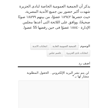
يذكر أن الجمعية العمومية الخاصة لنادى الجزيرة
شهدت أكبر حضور بين جميع الأندية المصرية،
حيث حضرها ١٨٩٤٢ عضوًا، من بينهم ١٨٨٩٩ صوتًا
صحيحًا، ووافق على اللائحة التى أعدها مجلس
الإدارة ١٨٨٤٠ عضوًا فى حين رفضها 55 عضوا.
الوسوم :
الجمعية العمومية العادية
انتخابات الاندية
انتخابات نادى الجزيرة
عاصم عباس
اضف رد
لن يتم نشر البريد الإلكتروني . الحقول المطلوبة
مشار لها بـ
*