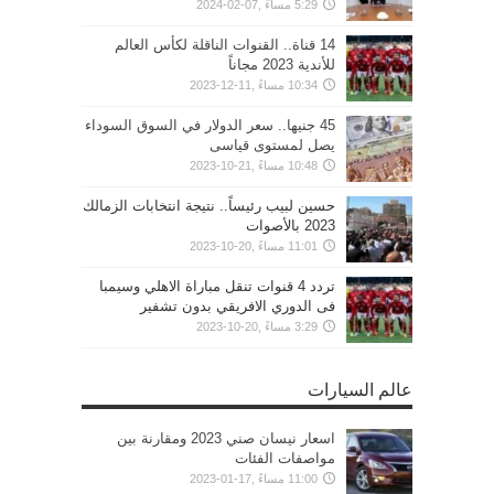
5:29 مساءً ,07-02-2024
14 قناة.. القنوات الناقلة لكأس العالم
للأندية 2023 مجاناً
10:34 مساءً ,11-12-2023
45 جنيها.. سعر الدولار في السوق السوداء
يصل لمستوى قياسى
10:48 مساءً ,21-10-2023
حسين لبيب رئيساً.. نتيجة انتخابات الزمالك
2023 بالأصوات
11:01 مساءً ,20-10-2023
تردد 4 قنوات تنقل مباراة الاهلي وسيمبا
فى الدوري الافريقي بدون تشفير
3:29 مساءً ,20-10-2023
عالم السيارات
اسعار نيسان صني 2023 ومقارنة بين
مواصفات الفئات
11:00 مساءً ,17-01-2023