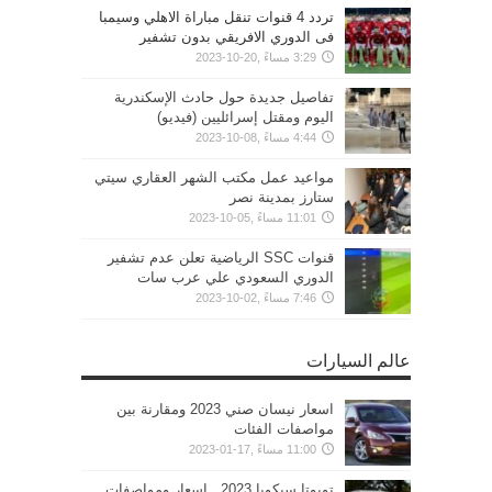
تردد 4 قنوات تنقل مباراة الاهلي وسيمبا
فى الدوري الافريقي بدون تشفير
3:29 مساءً ,20-10-2023
تفاصيل جديدة حول حادث الإسكندرية
اليوم ومقتل إسرائليين (فيديو)
4:44 مساءً ,08-10-2023
مواعيد عمل مكتب الشهر العقاري سيتي
ستارز بمدينة نصر
11:01 مساءً ,05-10-2023
قنوات SSC الرياضية تعلن عدم تشفير
الدوري السعودي علي عرب سات
7:46 مساءً ,02-10-2023
عالم السيارات
اسعار نيسان صني 2023 ومقارنة بين
مواصفات الفئات
11:00 مساءً ,17-01-2023
تويوتا سيكويا 2023.. اسعار ومواصفات