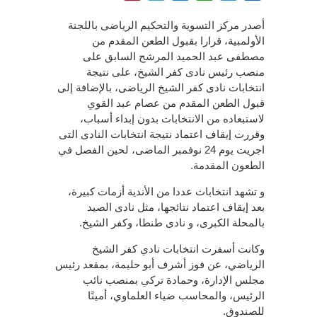
أصدر مركز التسوية والتحكيم الرياضى باللجنة
الأولمبية، قرارا بقبول الطعن المقدم من
مصطفى عبد الحميد المرشح السابق على
منصب رئيس نادى كفر الشيخ، على نتيجة
انتخابات نادى كفر الشيخ الرياضى، بالإضافة إلى
قبول الطعن المقدم من عصام عبد القوي
لاستبعاده من الانتخابات بدون إبداء أسباب،
وقررت إيقاف اعتماد نتيجة انتخابات النادى التى
اجريت يوم 24 نوفمبر الماضى، لحين الفصل في
الطعون المقدمة.
و تشهد انتخابات عددا من الأندية أزمات كبيرة،
بعد إيقاف اعتماد نتائجها، مثل نادى الصيد
بالمحلة الكبرى، و نادى طنطا، وكفر الشيخ.
وكانت أسفرت انتخابات نادي كفر الشيخ
الرياضي، عن فوز أشرف أبو حليمة، بمقعد رئيس
مجلس الإدارة، وحمادة تركي بمنصب نائب
الرئيس، والمحاسب ضياء العلماوي، أمينًا
للصندوق.