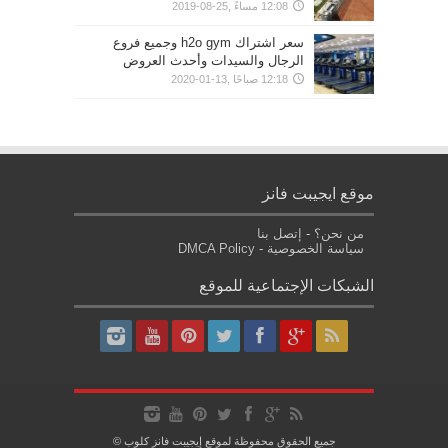
12:08 مساءً ,25-08-2019
سعر اشتراك h2o gym وجميع فروع
الرجال والسيدات وأحدث العروض
12:18 صباحًا ,13-01-2020
موقع ايجيبت فانز
من نحن؟
-
إتصل بنا
سياسة الخصوصية
-
DMCA Policy
الشبكات الإجتماعية للموقع
جميع الحقوق محفوظة لموقع إيجيبت فانز كلوب ©