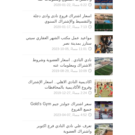
6:22 مساءً ,22-01-2020
اسعار اشتراك فروع نادى وادى دجلة
والتقسيط والإشتراك السنوي
7:13 مساءً ,17-01-2020
مواعيد عمل مكتب الشهر العقاري سيتي
ستارز بمدينة نصر
11:01 مساءً ,05-10-2023
نادي النادي.. اسعار العضوية وشروط
الاشتراك ومعلومات عنه
10:09 مساءً ,29-08-2019
اكاديمية النادي الاهلي.. اسعار الإشتراك
وفروع الأكاديمية بالمحافظات
2:24 مساءً ,27-12-2019
سعر اشتراك جولدز جيم Gold’s Gym
جميع الفروع
4:52 مساءً ,07-04-2023
تعرف علي نادي النادي فرع اكتوبر
واشتراك العضوية