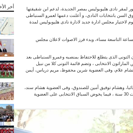
أخر الأخ
ر لمقر نادى هليوبوليس بمصر الجديدة، لدعم ابن شقيقتها
 السن بانتخابات النادى، و أعلنت دعمها لعمرو السنباطى
وم لاختيار مجلس ادارة جديد لادارة نادى هليوبوليس لمدة
ساعة التاسعة مساء، وبدء فرز الاصوات لاعلان مجلس
ن التونى الذى يتطلع للاحتفاظ بمنصبه وعمرو السنباطى بعد
ماراثون الانتخابى ، وتضم قائمة التونى كلا من نبيل
هشام علام، وفى العضوية شرين محفوظ، مريم درياس، أيمن
ئبا، وهشام توفيق أمين للصندوق، وفى العضوية هشام سند،
سارة مراد، إيهاب فهيم، وأحمد بكداش تحت 30 سنة ، فيما يخوض السباق الانتخابى على العضوية