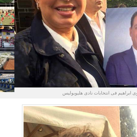
ى ابراهيم فى انتخابات نادى هليوبوليس