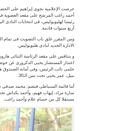
حرصت الإعلامية نجوى إبراهيم على الحضو
أحمد راغب المرشح على مقعد العضوية فوق
رئيسا لهليوبوليس، فى انتخابات النادى الي
أربع سنوات قادمة.
ومن المقرر غلق باب التصويت فى تمام ال
الادارة الجديد لنادى هليوبوليس.
و يتنافس على مقعد الرئاسة الثنائى هارو
اعتذار المستشار يحيى الدكرورى عن خوض ال
حلمى نائب الرئيس، وفى أمانة الصندوق 
نبيل، عمر يحيى تحت سن الـ30.
أما قائمة السنباطى فتضم: محمد صدقى نا
مستقلا كل من حسام علام وأحمد راغب.