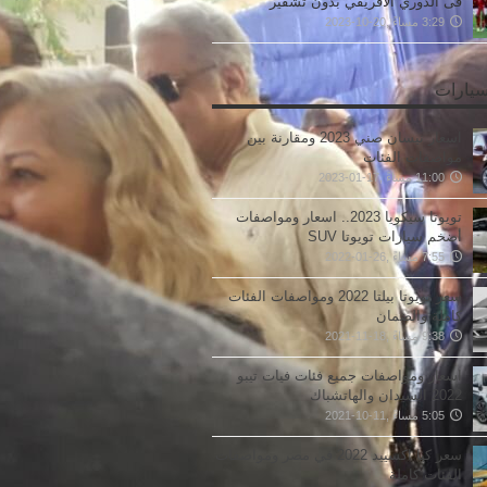
فى الدوري الافريقي بدون تشفير
3:29 مساءً ,20-10-2023
سيارات
اسعار نيسان صني 2023 ومقارنة بين
مواصفات الفئات
11:00 مساءً ,17-01-2023
تويوتا سيكويا 2023.. اسعار ومواصفات
أضخم سيارات تويوتا SUV
7:55 مساءً ,26-01-2022
سعر تويوتا بيلتا 2022 ومواصفات الفئات
كاملة والضمان
9:38 مساءً ,18-11-2021
اسعار ومواصفات جميع فئات فيات تيبو
2022 السيدان والهاتشباك
5:05 مساءً ,11-10-2021
سعر كيا اكسييد 2022 في مصر ومواصفات
الفئات كاملة