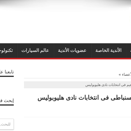
الأندية الخاصة
عضويات الأندية
عالم السيارات
تكنولوج
تابعنا ع
أعضاء
»
يم فى انتخابات نادى هليوبوليس
سنباطى فى انتخابات نادى هليوبوليس
إبحث في
P