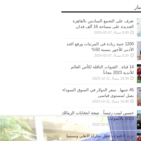
بار
تعرف على التجمع السادس بالقاهرة
الجديدة على مساحة 16 ألف فدان
6:09 مساءً ,07-02-2024
1200 جنية زيادة فى المرتبات ورفع الحد
الأدنى للأجور بنسبة 50%
5:29 مساءً ,07-02-2024
14 قناة.. القنوات الناقلة لكأس العالم
للأندية 2023 مجاناً
10:34 مساءً ,11-12-2023
45 جنيها.. سعر الدولار في السوق السوداء
يصل لمستوى قياسى
10:48 مساءً ,21-10-2023
حسين لبيب رئيساً.. نتيجة انتخابات الزمالك
2023 بالأصوات
11:01 مساءً ,20-10-2023
تردد 4 قنوات تنقل مباراة الاهلي وسيمبا