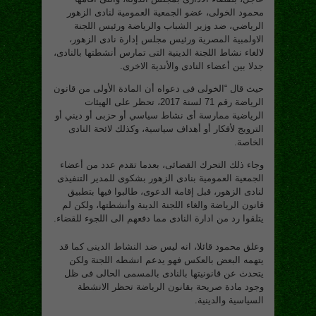
محمود الخولى، عضو الجمعية العمومية لنادى الزهور
الرياضي، ضد وزير الشباب والرياضة ورئيس اللجنة
الاولمبية المصرية ورئيس مجلس إدارة نادى الزهور،
لالغاء نشاط اللجنة الدينية التى تمارس أنشطتها بالنادى،
جدلا بين أعضاء النادى والأندية الاخرى.
حيث قال “الخولى فى دعواه أن المادة الأولى من قانون
الرياضة رقم 71 لسنة 2017، تحظر على الهيئات
الرياضية ممارسة أى نشاط سياسي أو حزبى أو ديني أو
الترويج لأفكار أو أهداف سياسية، وكذلك لائحة النادى
الخاصة.
وجاء ذلك التحرك القضائى، بعدما تقدم عدد من أعضاء
الجمعية العمومية بنادى الزهور بشكوى للمدير التنفيذى
لنادى الزهور، قبل إقامة الدعوى، طالبوا فيها بتطبيق
قانون الرياضة والغاء اللجنة الدينة وأنشطتها، ولكن لم
يتلقوا رد من ادارة النادى مما دفعهم الى اللجوء للقضاء.
وعلق محمود قائلا، انه ليس ضد النشاط الدينى كما قد
يتهمه البعض بالعكس فهو يدعم انشطه اللجنة ولكن
يتحدث عن قانونيتها بالنادى بالمسمى الحالى فى ظل
وجود مادة صريحة بقانون الرياضة تحظر الانشطة
السياسية والدينية.