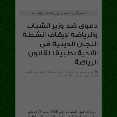
دكتور أشرف صبحي وزير الشباب والرياضة
دعوى ضد وزير الشباب
والرياضة لإيقاف أنشطة
اللجان الدينية فى
الأندية تطبيقا لقانون
الرياضة
في
لوائح وقوانين الأندية والرياضة
,
مشاكل الأعضاء
,
نادى الزهور
31 أكتوبر، 2018
439 زيارة
أثارت الدعوى القضائية رقم 5790 لسنة 73 ق شق
عاجل، بلقضاء الادارى بمجلس الدولة، والتى أقامها