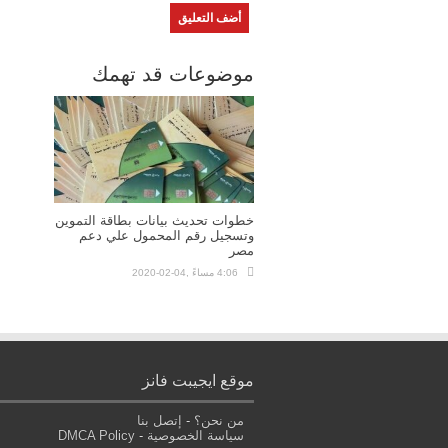
موضوعات قد تهمك
خطوات تحديث بيانات بطاقة التموين
وتسجيل رقم المحمول علي دعم
مصر
4:06 مساءً ,04-02-2020
موقع ايجيبت فانز
من نحن؟
-
إتصل بنا
سياسة الخصوصية
-
DMCA Policy