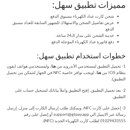
مميزات تطبيق سهل:
شحن كارت عداد الكهرباء مسبوق الدفع.
عرض تفاصيل الشحن والاستهلاك للشهور السابقة للعداد مسبق
الدفع.
خدمة الشحن على مدار الـ24 ساعة.
دفع فاتورة عداد الكهرباء المؤجلة الدفع.
خطوات استخدام تطبيق سهل:
1- تحميل التطبيق لمستخدمي الأندرويد من
هنا
، ولمستخدمي هواتف ايفون
بنظام IOS من
هنا
، (ويجب توافر خاصية NFC في الجهاز لتتمكن من تحميل
التطبيق).
2- بعد تحميل التطبيق، إفتح التطبيق واملأ بياناتك لتسجيل حساب على
التطبيق.
3- إحصل على كارت NFC، ويمكنك طلب إرسال الكارت إلى منزل، إرسل
رسالة عبر الايميل الي
support@gtpay.app
أو إتصل على رقم
01029433555 لطلب كارت الكهرباء الجديد (NFC).