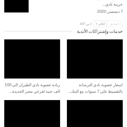
خزينة نادي…
7 ديسمبر, 2020
السابق
التالي
1 من 407
خدمات وإشتراكات الأندية
اسعار عضوية نادي الترسانة
زيادة عضوية نادي الطيران الي 100
بالتقسيط علي 7 سنوات مع البنك…
الف جنيه لفرعي مصر الجديدة…