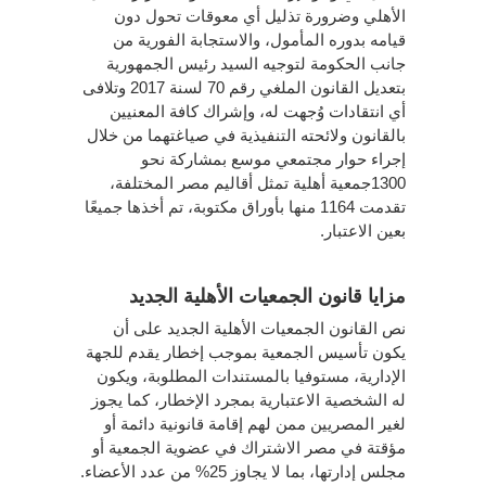
الأهلي وضرورة تذليل أي معوقات تحول دون
قيامه بدوره المأمول، والاستجابة الفورية من
جانب الحكومة لتوجيه السيد رئيس الجمهورية
بتعديل القانون الملغي رقم 70 لسنة 2017 وتلافى
أي انتقادات وُجهت له، وإشراك كافة المعنيين
بالقانون ولائحته التنفيذية في صياغتهما من خلال
إجراء حوار مجتمعي موسع بمشاركة نحو
1300جمعية أهلية تمثل أقاليم مصر المختلفة،
تقدمت 1164 منها بأوراق مكتوبة، تم أخذها جميعًا
بعين الاعتبار.
مزايا قانون الجمعيات الأهلية الجديد
نص القانون الجمعيات الأهلية الجديد على أن
يكون تأسيس الجمعية بموجب إخطار يقدم للجهة
الإدارية، مستوفيا بالمستندات المطلوبة، ويكون
له الشخصية الاعتبارية بمجرد الإخطار، كما يجوز
لغير المصريين ممن لهم إقامة قانونية دائمة أو
مؤقتة في مصر الاشتراك في عضوية الجمعية أو
مجلس إدارتها، بما لا يجاوز 25% من عدد الأعضاء.