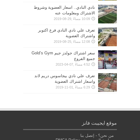
نادي النادي.. اسعار العضوية وشروط
الاشتراك ومعلومات عنه
10:09 مساءً ,29-08-2019
تعرف علي نادي النادي فرع اكتوبر
واشتراك العضوية
12:08 مساءً ,25-08-2019
سعر اشتراك جولدز جيم Gold’s Gym
جميع الفروع
4:52 مساءً ,07-04-2023
تعرف علي نادي بيجاسوس دريم لاند
واسعار اشتراك العضوية
6:29 مساءً ,01-11-2019
موقع ايجيبت فانز
من نحن؟
-
إتصل بنا