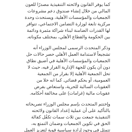
كما يوفر القانون ولائحته التنفيذية مصدرًا للعون
المالي من خلال إنشاء صندوق دعم مشروعات
الجمعيات والمؤسسات الأهلية، ويستحدث وحدة
مركزية تابعة لوزارة التضامن الاجتماعي، تتوافر
لها القدرات الضامنة لبناء شراكة مثمرة ودائمة
بين الحكومة والقطاع الأهلي، بمختلف مكوناته.
وذكر المتحدث الرسمى لمجلس الوزراء أنه
تشجيعاً لاستدامة العمل الأهلي حصر حالات حل
الجمعيات والمؤسسات الأهلية في أضيق نطاق
دون أن يكون للجهة الإدارية القرار فيه، حيث لا
تحل الجمعية الأهلية إلا بقرار من الجمعية
العمومية، أو بحكم قضائي. كما انه خلا من
العقوبات السالبة للحرية، واستعاض بفرض
عقوبات مالية (غرامات) على مخالفة أحكامه.
وإختتم المتحدث بإسم مجلس الوزراء تصريحاته
بالتأكيد على أن عملية إعداد القانون ولائحته
التنفيذية جمعت بين ثلاث سمات تكفُل كفالة
الحق في تكوين الجمعيات وضمان التمتع به،
تتمثل في وجود إرادة سياسية قوية لتعزيز العمل