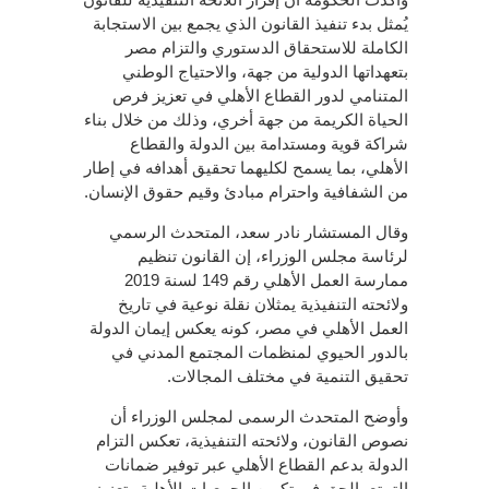
يُمثل بدء تنفيذ القانون الذي يجمع بين الاستجابة
الكاملة للاستحقاق الدستوري والتزام مصر
بتعهداتها الدولية من جهة، والاحتياج الوطني
المتنامي لدور القطاع الأهلي في تعزيز فرص
الحياة الكريمة من جهة أخري، وذلك من خلال بناء
شراكة قوية ومستدامة بين الدولة والقطاع
الأهلي، بما يسمح لكليهما تحقيق أهدافه في إطار
من الشفافية واحترام مبادئ وقيم حقوق الإنسان.
وقال المستشار نادر سعد، المتحدث الرسمي
لرئاسة مجلس الوزراء، إن القانون تنظيم
ممارسة العمل الأهلي رقم 149 لسنة 2019
ولائحته التنفيذية يمثلان نقلة نوعية في تاريخ
العمل الأهلي في مصر، كونه يعكس إيمان الدولة
بالدور الحيوي لمنظمات المجتمع المدني في
تحقيق التنمية في مختلف المجالات.
وأوضح المتحدث الرسمى لمجلس الوزراء أن
نصوص القانون، ولائحته التنفيذية، تعكس التزام
الدولة بدعم القطاع الأهلي عبر توفير ضمانات
التمتع بالحق في تكوين الجمعيات الأهلية وتعزيز