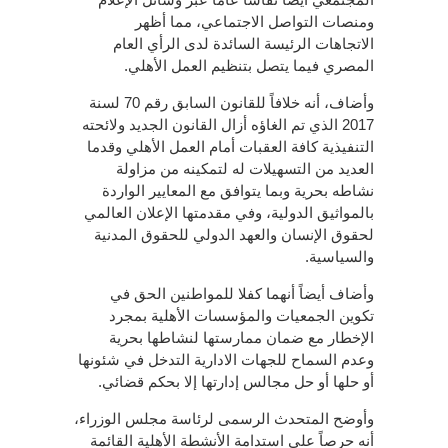
ومنصات التواصل الاجتماعي، مما أظهر
الاتجاهات الرئيسة السائدة لدى الرأي العام
المصري فيما يتصل بتنظيم العمل الأهلي.
وأضاف، أنه خلافاً للقانون السابق رقم 70 لسنة
2017 الذي تم الغاؤه أزال القانون الجديد ولائحته
التنفيذية كافة العقبات أمام العمل الأهلي وقدما
العديد من التسهيلات له لتمكينه من مزاولة
نشاطه بحرية وبما يتوافق مع المعايير الواردة
بالمواثيق الدولية، وفي مقدمتها الإعلان العالمي
لحقوق الإنسان والعهد الدولي للحقوق المدنية
والسياسية.
وأضاف أيضاً أنهما كفلا للمواطنين الحق في
تكوين الجمعيات والمؤسسات الأهلية بمجرد
الإخطار مع ضمان ممارستها لنشاطها بحرية
وعدم السماح للجهات الادارية التدخل في شئونها
أو حلها أو حل مجالس إدارتها إلا بحكم قضائي.
وأوضح المتحدث الرسمى لرئاسة مجلس الوزراء،
أنه حرصاً على استدامة الأنشطة الأهلية القائمة