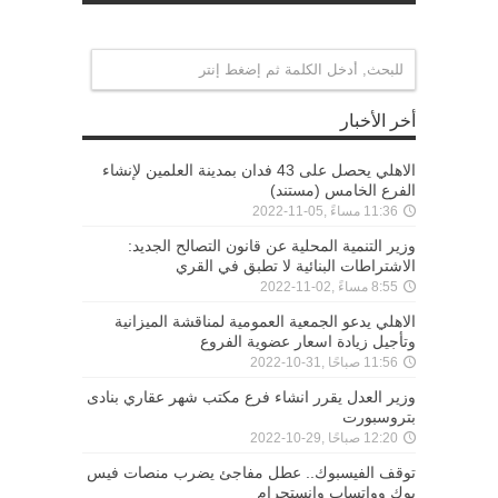
أخر الأخبار
الاهلي يحصل على 43 فدان بمدينة العلمين لإنشاء
الفرع الخامس (مستند)
11:36 مساءً ,05-11-2022
وزير التنمية المحلية عن قانون التصالح الجديد:
الاشتراطات البنائية لا تطبق في القري
8:55 مساءً ,02-11-2022
الاهلي يدعو الجمعية العمومية لمناقشة الميزانية
وتأجيل زيادة اسعار عضوية الفروع
11:56 صباحًا ,31-10-2022
وزير العدل يقرر انشاء فرع مكتب شهر عقاري بنادى
بتروسبورت
12:20 صباحًا ,29-10-2022
توقف الفيسبوك.. عطل مفاجئ يضرب منصات فيس
بوك وواتساب وانستجرام