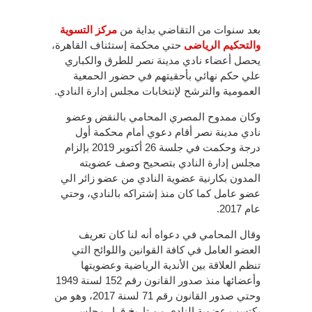
بعد سنوات من التقاضي بداية من
مركز التسوية
والتحكيم الرياضى
حتي محكمة إستئناف القاهرة،
يحصل أعضاء نادي مدينة نصر للطرق والكباري
علي حكم نهائي بأحقيتهم في حضور الحمعية
العمومية والترشح لإنتخابات مجلس إدارة النادي.
وكان ممدوح المصري المحامي بالنقض وعضو
نادي مدينة نصر أقام دعوي أمام محكمة أول
درجة وحكمت في جلسة 26 أكتوبر 2019 بإلزام
مجلس إدارة النادي بتصحيح وصف عضويته
المدون بكارنية عضوية النادي من عضو زائر الي
عضو عامل كما كان منذ إشتراكه بالنادي، وحتي
عام 2017.
وقال المحامي في دعواه أنه لنا كان تعريف
العضو العامل في كافة القوانين واللوائح التي
تنظم العلاقة بين الأندية الرياضية وعضويتها
وأعضائها منذ صدور القانون رقم 152 لسنة 1949
وحتي صدور القانون رقم 71 لسنة 2017، وهو من
يكتسب عضوية النادي من تاريخ قرار مجلس