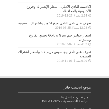
اكاديمية النادي الاهلي.. اسعار الإشتراك وفروع
الأكاديمية بالمحافظات
2:24 مساءً ,27-12-2019
تعرف علي نادي النادي فرع اكتوبر واشتراك العضوية
12:08 مساءً ,25-08-2019
اسعار جولدز جيم Gold’s Gym بجميع الفروع
ومميزاته
4:52 مساءً ,07-07-2019
تعرف علي نادي بيجاسوس دريم لاند واسعار اشتراك
العضوية
6:29 مساءً ,01-11-2019
موقع ايجيبت فانز
من نحن؟
-
إتصل بنا
سياسة الخصوصية
-
DMCA Policy