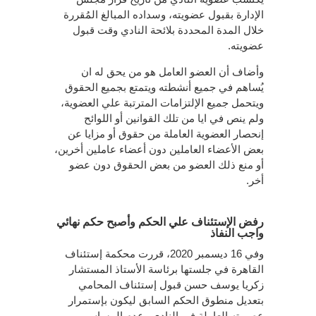
الإدارة بقبول عضويته، وسداده المبالغ المُقررة
خلال المدة المحددة بلائحة النادي وقت قبول
عضويته.
وأضاف أن العضو العامل هو من يحق له ان
يُساهم في جميع أنشطته ويتمتع بجميع الحقوق
ويتحمل جميع الإلتزامات المترتبة علي العضوية،
ولم ينص في ايا من تلك القوانين أو اللوائح
إنحصار العضوية العاملة من حقوق أو مزايا عن
بعض الأعضاء العاملين دون أعضاء عاملين أخرين،
أو منع ذلك العضو من بعض الحقوق دون عضو
أخر.
رفض الإستئناف علي الحكم وأصبح حكم نهائي
واجب النفاذ
وفي 16 ديسمبر 2020، قررت محكمة إستئناف
القاهرة في جلستها برئاسة الأستاذ المستشار
زكريا يوسف حسن قبول إستئناف المحامي
بتعديل منطوق الحكم السابق ليكون بإستمرار
عصويته العاملة في النادي وعدم المساس